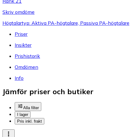
Rank 21
Skriv omdöme
Högtalartyp: Aktiva PA-högtalare, Passiva PA-högtalare
Priser
Insikter
Prishistorik
Omdömen
Info
Jämför priser och butiker
Alla filter
I lager
Pris inkl. frakt