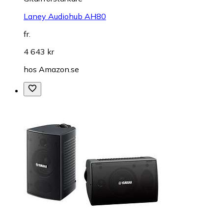
Laney Audiohub AH80
fr.
4 643 kr
hos
Amazon.se