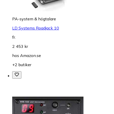
PA-system & högtalare
LD Systems Roadjack 10
fr.
2 453 kr
hos
Amazon.se
+2 butiker