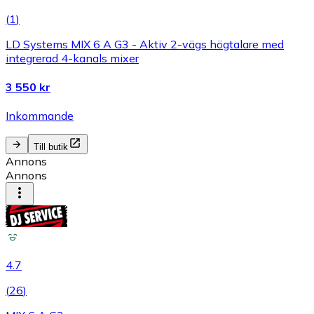
(
1
)
LD Systems MIX 6 A G3 - Aktiv 2-vägs högtalare med
integrerad 4-kanals mixer
3 550 kr
Inkommande
Till butik
Annons
Annons
4.7
(
26
)