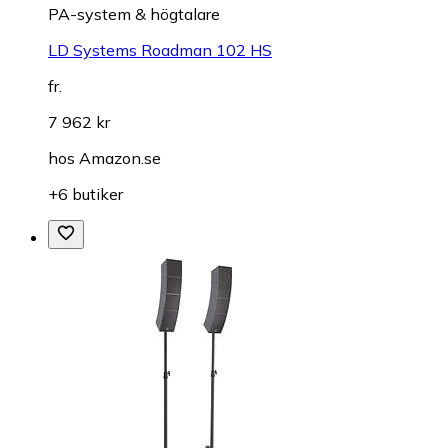
PA-system & högtalare
LD Systems Roadman 102 HS
fr.
7 962 kr
hos
Amazon.se
+6 butiker