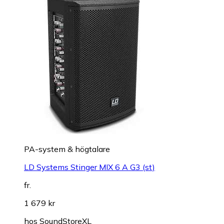
PA-system & högtalare
LD Systems Stinger MIX 6 A G3 (st)
fr.
1 679 kr
hos
SoundStoreXL