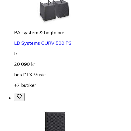
PA-system & högtalare
LD Systems CURV 500 PS
fr.
20 090 kr
hos
DLX Music
+7 butiker