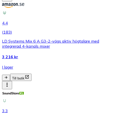
4.4
(
183
)
LD Systems Mix 6 A G3-2-vägs aktiv högtalare med
integrerad 4-kanals mixer
3 216 kr
I lager
Till butik
3.3