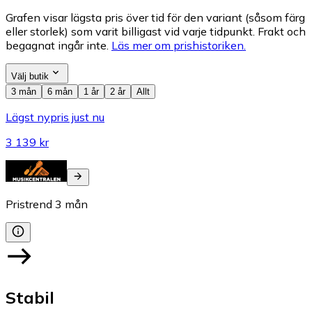
Grafen visar lägsta pris över tid för den variant (såsom färg
eller storlek) som varit billigast vid varje tidpunkt. Frakt och
begagnat ingår inte.
Läs mer om prishistoriken.
Välj butik
3 mån
6 mån
1 år
2 år
Allt
Lägst nypris just nu
3 139 kr
Pristrend
3
mån
Stabil