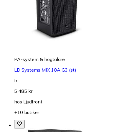
PA-system & högtalare
LD Systems MIX 10A G3 (st)
fr.
5 485 kr
hos
Ljudfront
+10 butiker