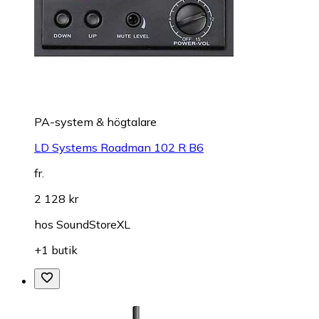
PA-system & högtalare
LD Systems Roadman 102 R B6
fr.
2 128 kr
hos
SoundStoreXL
+1 butik