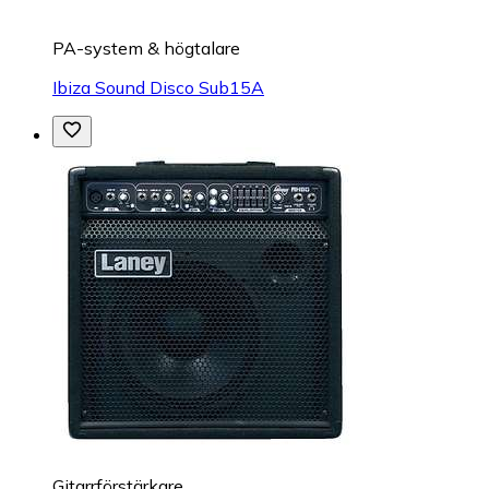
PA-system & högtalare
Ibiza Sound Disco Sub15A
Gitarrförstärkare