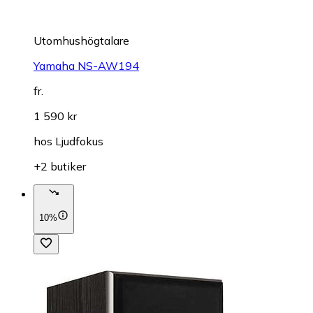
Utomhushögtalare
Yamaha NS-AW194
fr.
1 590 kr
hos
Ljudfokus
+2 butiker
10%