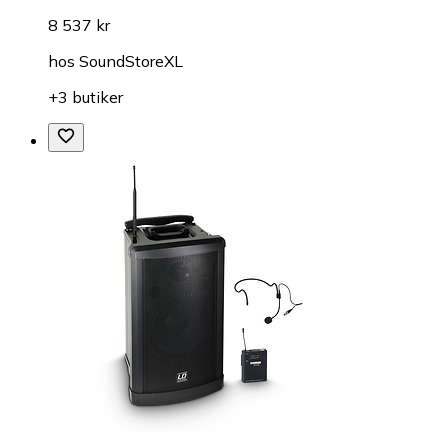
8 537 kr
hos
SoundStoreXL
+3 butiker