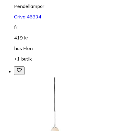
Pendellampor
Oriva 46834
fr.
419 kr
hos
Elon
+1 butik