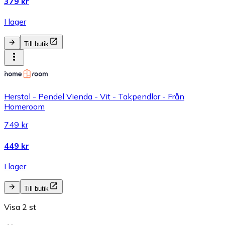
379 kr
I lager
Till butik
Herstal - Pendel Vienda - Vit - Takpendlar - Från
Homeroom
749 kr
449 kr
I lager
Till butik
Visa 2 st