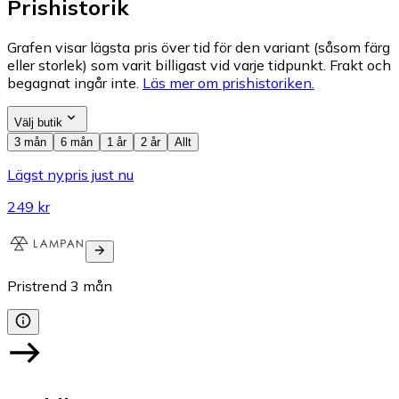
Prishistorik
Grafen visar lägsta pris över tid för den variant (såsom färg
eller storlek) som varit billigast vid varje tidpunkt. Frakt och
begagnat ingår inte.
Läs mer om prishistoriken.
Välj butik
3 mån
6 mån
1 år
2 år
Allt
Lägst nypris just nu
249 kr
Pristrend
3
mån