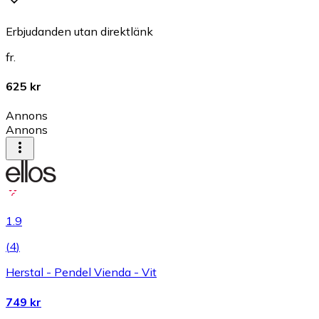
Erbjudanden utan direktlänk
fr.
625 kr
Annons
Annons
1.9
(
4
)
Herstal - Pendel Vienda - Vit
749 kr