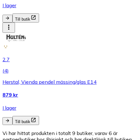
I lager
Till butik
2.7
(
4
)
Herstal, Vienda pendel mässing/glas E14
879 kr
I lager
Till butik
Vi har hittat produkten i totalt 9 butiker, varav 6 är
partnerbutiker hos Prisjakt och har direktlänk till butiken.