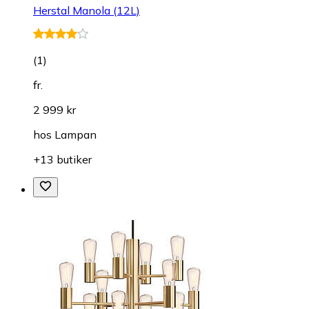
Herstal Manola (12L)
(
1
)
fr.
2 999 kr
hos
Lampan
+13 butiker