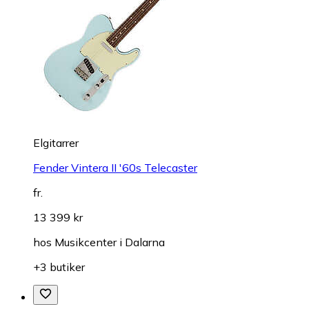
Elgitarrer
Fender Vintera II '60s Telecaster
fr.
13 399 kr
hos
Musikcenter i Dalarna
+3 butiker