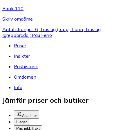
Rank 110
Skriv omdöme
Antal strängar: 6, Träslag (topp): Lönn, Träslag
(greppbräda): Pau Ferro
Priser
Insikter
Prishistorik
Omdömen
Info
Jämför priser och butiker
Alla filter
I lager
Pris inkl. frakt