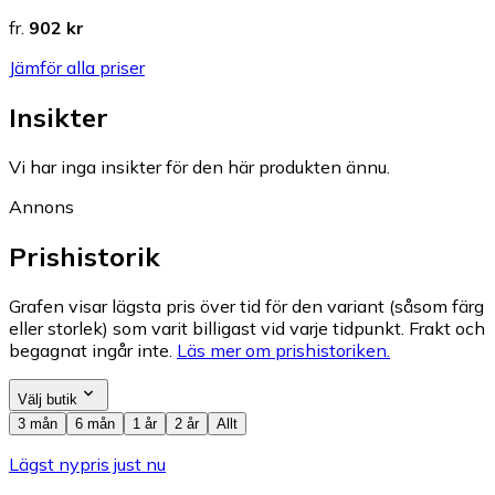
fr.
902 kr
Jämför alla priser
Insikter
Vi har inga insikter för den här produkten ännu.
Annons
Prishistorik
Grafen visar lägsta pris över tid för den variant (såsom färg
eller storlek) som varit billigast vid varje tidpunkt. Frakt och
begagnat ingår inte.
Läs mer om prishistoriken.
Välj butik
3 mån
6 mån
1 år
2 år
Allt
Lägst nypris just nu