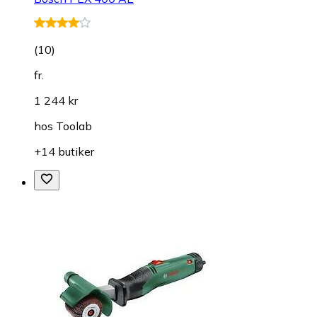
(
10
)
fr.
1 244 kr
hos
Toolab
+14 butiker