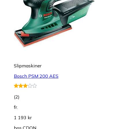
Slipmaskiner
Bosch PSM 200 AES
(
2
)
fr.
1 193 kr
hos
CDON