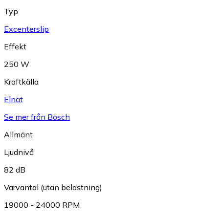
Typ
Excenterslip
Effekt
250 W
Kraftkälla
Elnät
Se mer från Bosch
Allmänt
Ljudnivå
82 dB
Varvantal (utan belastning)
19000 - 24000 RPM