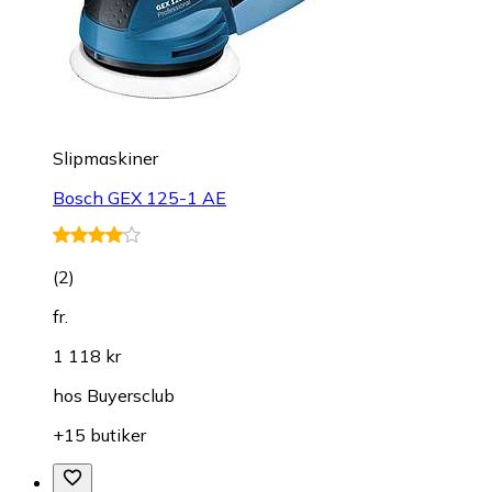
Slipmaskiner
Bosch GEX 125-1 AE
(
2
)
fr.
1 118 kr
hos
Buyersclub
+15 butiker