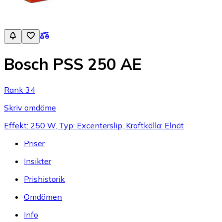
Bosch PSS 250 AE
Rank 34
Skriv omdöme
Effekt: 250 W, Typ: Excenterslip, Kraftkälla: Elnät
Priser
Insikter
Prishistorik
Omdömen
Info