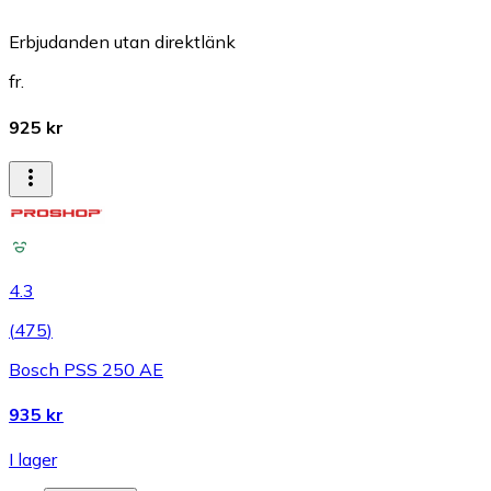
Erbjudanden utan direktlänk
fr.
925 kr
4.3
(
475
)
Bosch PSS 250 AE
935 kr
I lager