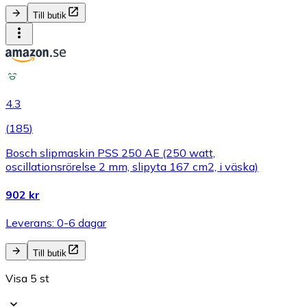
Till butik
4.3
(
185
)
Bosch slipmaskin PSS 250 AE (250 watt,
oscillationsrörelse 2 mm, slipyta 167 cm2, i väska)
902 kr
Leverans: 0-6 dagar
Till butik
Visa 5 st