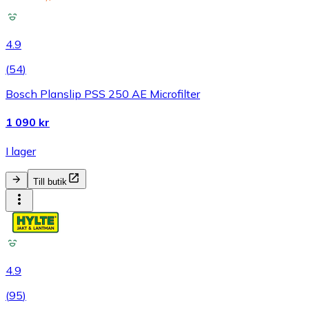
4.9
(
54
)
Bosch Planslip PSS 250 AE Microfilter
1 090 kr
I lager
Till butik
4.9
(
95
)