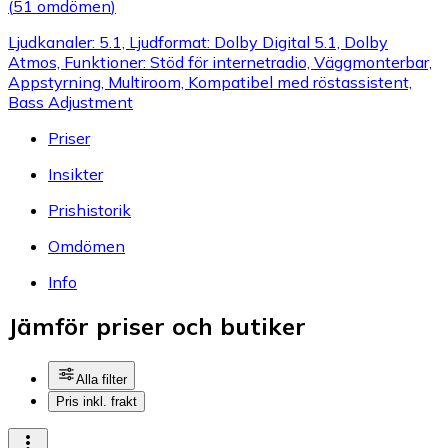
(
51 omdömen
)
Ljudkanaler: 5.1, Ljudformat: Dolby Digital 5.1, Dolby
Atmos, Funktioner: Stöd för internetradio, Väggmonterbar,
Appstyrning, Multiroom, Kompatibel med röstassistent,
Bass Adjustment
Priser
Insikter
Prishistorik
Omdömen
Info
Jämför priser och butiker
Alla filter
Pris inkl. frakt