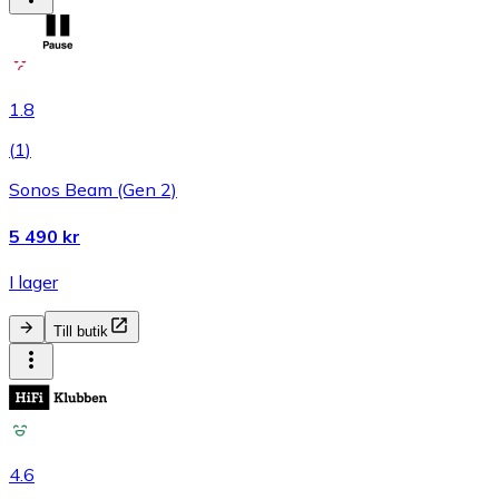
1.8
(
1
)
Sonos Beam (Gen 2)
5 490 kr
I lager
Till butik
4.6