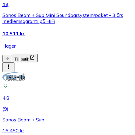
(
5
)
Sonos Beam + Sub Mini Soundbarsystem/paket - 3 års
medlemsgaranti på HiFi
10 511 kr
I lager
Till butik
4.8
(
9
)
Sonos Beam + Sub
16 480 kr