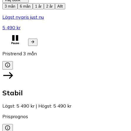
3 mån
6 mån
1 år
2 år
Allt
Lägst nypris just nu
5 490 kr
Pristrend
3
mån
Stabil
Lägst
:
5 490 kr
|
Högst
:
5 490 kr
Prisprognos