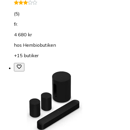
(
5
)
fr.
4 680 kr
hos
Hembiobutiken
+15 butiker