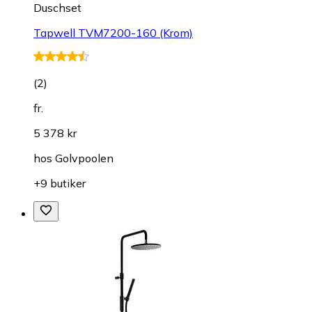
Duschset
Tapwell TVM7200-160 (Krom)
(
2
)
fr.
5 378 kr
hos
Golvpoolen
+9 butiker