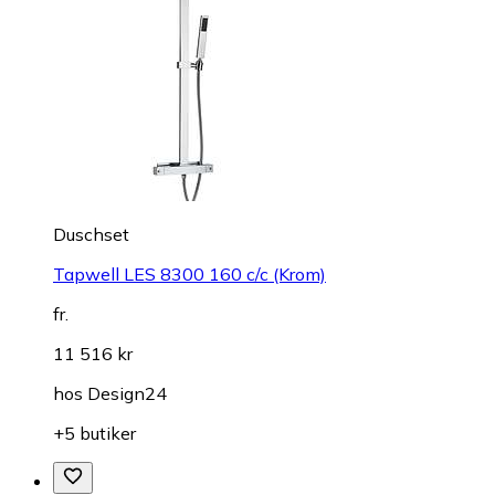
Duschset
Tapwell LES 8300 160 c/c (Krom)
fr.
11 516 kr
hos
Design24
+5 butiker