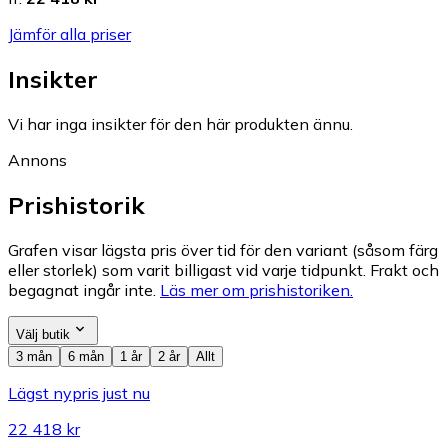
Jämför alla priser
Insikter
Vi har inga insikter för den här produkten ännu.
Annons
Prishistorik
Grafen visar lägsta pris över tid för den variant (såsom färg
eller storlek) som varit billigast vid varje tidpunkt. Frakt och
begagnat ingår inte.
Läs mer om prishistoriken.
Välj butik
3 mån
6 mån
1 år
2 år
Allt
Lägst nypris just nu
22 418 kr