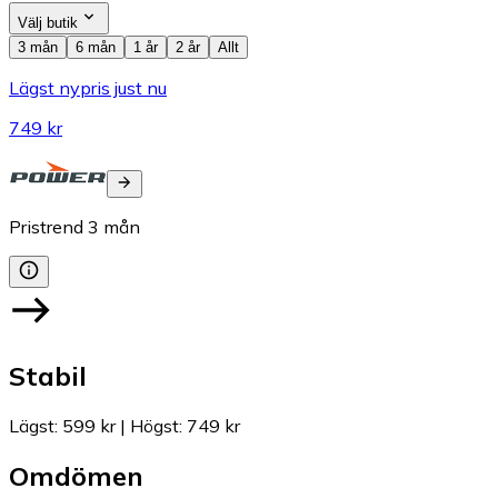
Välj butik
3 mån
6 mån
1 år
2 år
Allt
Lägst nypris just nu
749 kr
Pristrend
3
mån
Stabil
Lägst
:
599 kr
|
Högst
:
749 kr
Omdömen