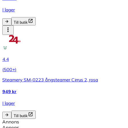
I lager
Till butik
4.4
(
500+
)
Steamery SM-0223 ångsteamer Cirrus 2, rosa
949 kr
I lager
Till butik
Annons
Annons