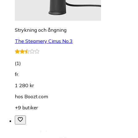
Strykning och ångning
The Steamery Cirrus No.3
(
1
)
fr.
1 280 kr
hos
Boozt.com
+9 butiker