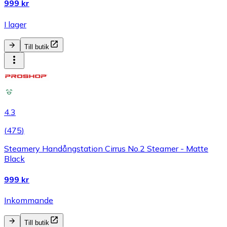
999 kr
I lager
Till butik
4.3
(
475
)
Steamery Handångstation Cirrus No.2 Steamer - Matte
Black
999 kr
Inkommande
Till butik