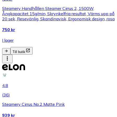
Steamery Handhållen Steamer Cirrus 2, 1500W,
Ångkapacitet 15g/min, Skrynkelfria resultat, Värms upp på
20 sek, Resevänlig, Skandinavisk, Ergonomisk design, rosa
750 kr
I lager
Till butik
4.8
(
36
)
Steamery Cirrus No.2 Matte Pink
939 kr