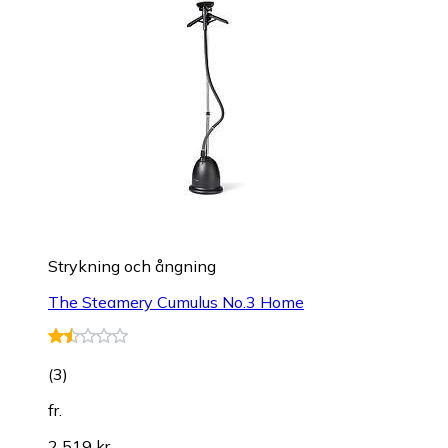
Strykning och ångning
The Steamery Cumulus No.3 Home
(
3
)
fr.
2 519 kr