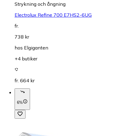
Strykning och ångning
Electrolux Refine 700 E7HS2-6UG
fr.
738 kr
hos
Elgiganten
+4 butiker
fr. 664 kr
6%