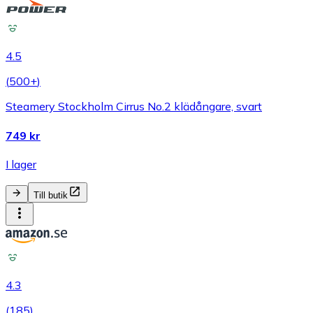
4.5
(
500+
)
Steamery Stockholm Cirrus No.2 klädångare, svart
749 kr
I lager
Till butik
4.3
(
185
)