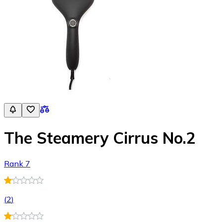
The Steamery Cirrus No.2
Rank 7
(
2
)