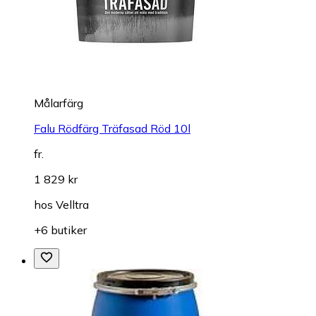
Målarfärg
Falu Rödfärg Träfasad Röd 10l
fr.
1 829 kr
hos
Velltra
+6 butiker