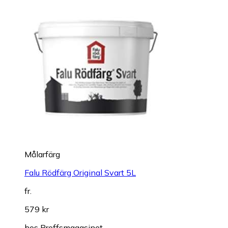
Målarfärg
Falu Rödfärg Original Svart 5L
fr.
579 kr
hos
Proffsmagasinet