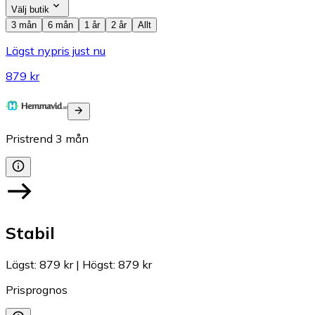
Välj butik
3 mån
6 mån
1 år
2 år
Allt
Lägst nypris just nu
879 kr
Pristrend
3
mån
Stabil
Lägst
:
879 kr
|
Högst
:
879 kr
Prisprognos