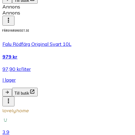
Till butik
Annons
Annons
Falu Rödfärg Original Svart 10L
979 kr
97,90 kr/liter
I lager
Till butik
3.9