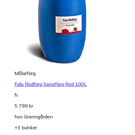
Målarfärg
Falu Rödfärg Sprutfärg Röd 100L
fr.
5 799 kr
hos
Granngården
+3 butiker