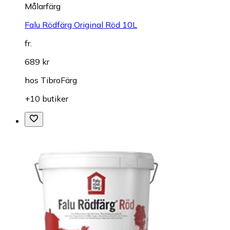
Målarfärg
Falu Rödfärg Original Röd 10L
fr.
689 kr
hos
TibroFärg
+10 butiker