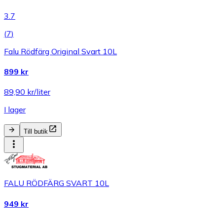
3.7
(
7
)
Falu Rödfärg Original Svart 10L
899 kr
89,90 kr/liter
I lager
Till butik
FALU RÖDFÄRG SVART 10L
949 kr