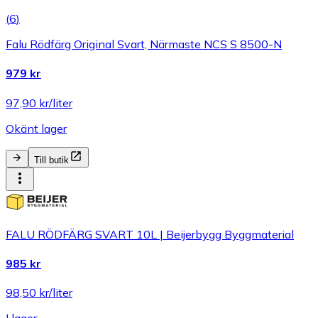
(
6
)
Falu Rödfärg Original Svart, Närmaste NCS S 8500-N
979 kr
97,90 kr/liter
Okänt lager
Till butik
FALU RÖDFÄRG SVART 10L | Beijerbygg Byggmaterial
985 kr
98,50 kr/liter