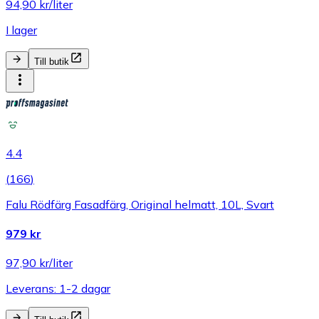
94,90 kr/liter
I lager
Till butik
4.4
(
166
)
Falu Rödfärg Fasadfärg, Original helmatt, 10L, Svart
979 kr
97,90 kr/liter
Leverans: 1-2 dagar