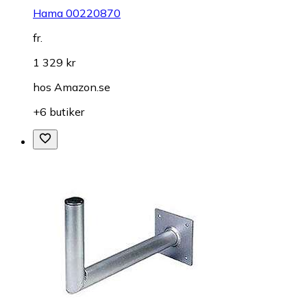
Hama 00220870
fr.
1 329 kr
hos
Amazon.se
+6 butiker