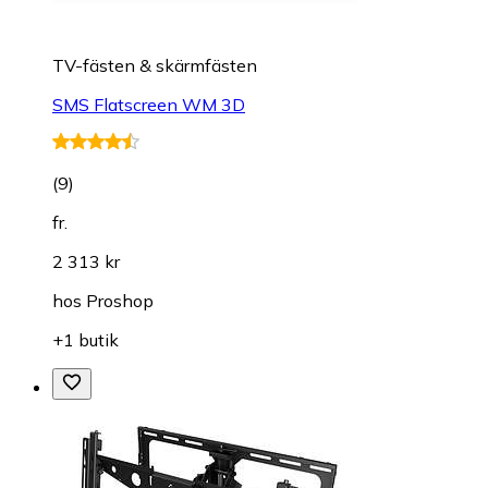
TV-fästen & skärmfästen
SMS Flatscreen WM 3D
(
9
)
fr.
2 313 kr
hos
Proshop
+1 butik