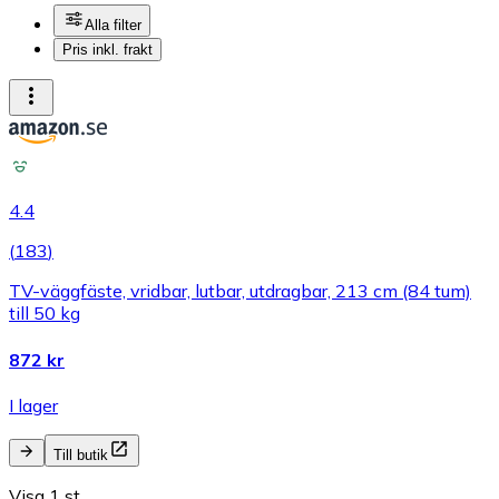
Alla filter
Pris inkl. frakt
4.4
(
183
)
TV-väggfäste, vridbar, lutbar, utdragbar, 213 cm (84 tum)
till 50 kg
872 kr
I lager
Till butik
Visa 1 st