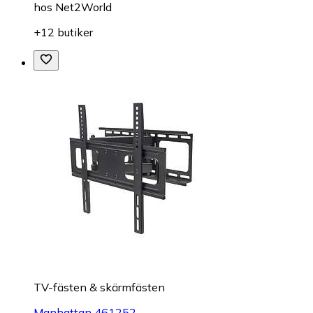
hos
Net2World
+12 butiker
TV-fästen & skärmfästen
Manhattan 461252