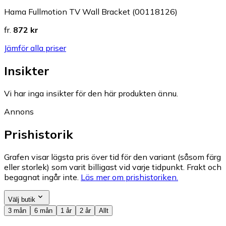
Hama Fullmotion TV Wall Bracket (00118126)
fr.
872 kr
Jämför alla priser
Insikter
Vi har inga insikter för den här produkten ännu.
Annons
Prishistorik
Grafen visar lägsta pris över tid för den variant (såsom färg
eller storlek) som varit billigast vid varje tidpunkt. Frakt och
begagnat ingår inte.
Läs mer om prishistoriken.
Välj butik
3 mån
6 mån
1 år
2 år
Allt