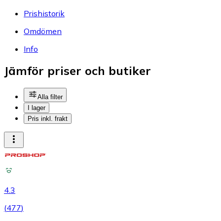
Prishistorik
Omdömen
Info
Jämför priser och butiker
Alla filter
I lager
Pris inkl. frakt
4.3
(
477
)