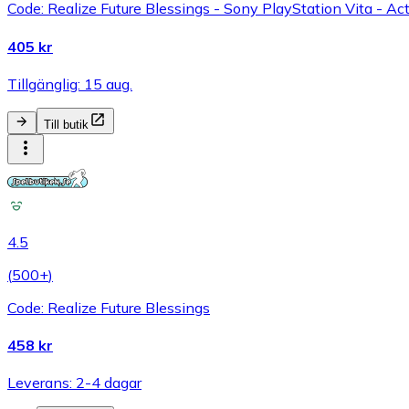
Code: Realize Future Blessings - Sony PlayStation Vita - Act
405 kr
Tillgänglig: 15 aug.
Till butik
4.5
(
500+
)
Code: Realize Future Blessings
458 kr
Leverans: 2-4 dagar