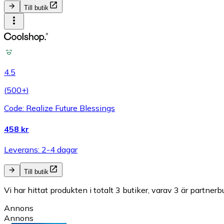
Till butik
4.5
(
500+
)
Code: Realize Future Blessings
458 kr
Leverans: 2-4 dagar
Till butik
Vi har hittat produkten i totalt 3 butiker, varav 3 är partnerbu
Annons
Annons