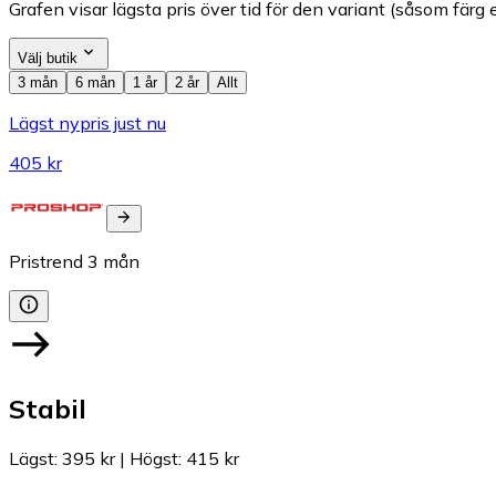
Grafen visar lägsta pris över tid för den variant (såsom färg e
Välj butik
3 mån
6 mån
1 år
2 år
Allt
Lägst nypris just nu
405 kr
Pristrend
3
mån
Stabil
Lägst
:
395 kr
|
Högst
:
415 kr