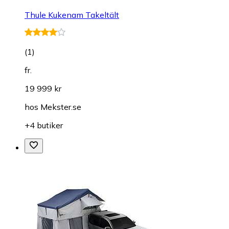
Thule Kukenam Takeltält
(
1
)
fr.
19 999 kr
hos
Mekster.se
+4 butiker