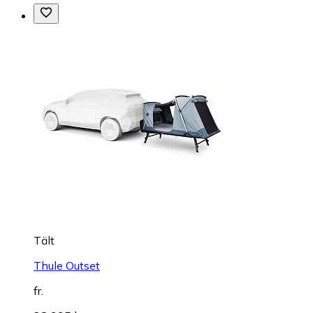
Tält
Thule Outset
fr.