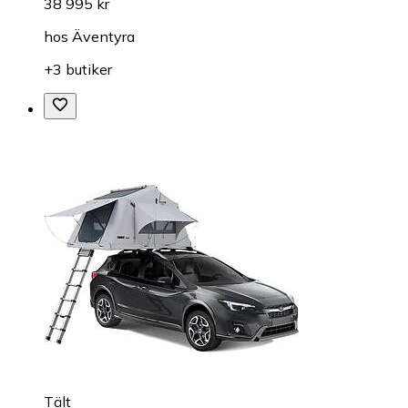
38 995 kr
hos
Äventyra
+3 butiker
Tält