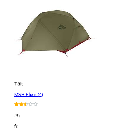
Tält
MSR Elixir (4)
(
3
)
fr.