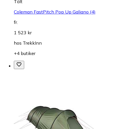
Tält
Coleman FastPitch Pop Up Galiano (4)
fr.
1 523 kr
hos
TrekkInn
+4 butiker