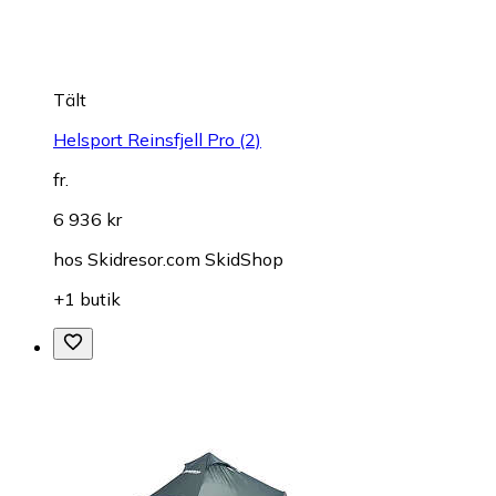
Tält
Helsport Reinsfjell Pro (2)
fr.
6 936 kr
hos
Skidresor.com SkidShop
+1 butik