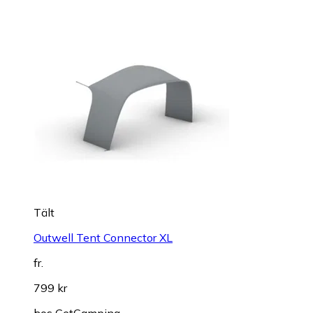
Tält
Outwell Tent Connector XL
fr.
799 kr
hos
GetCamping