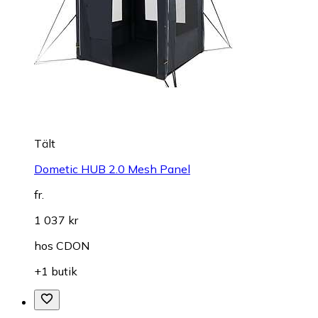
Tält
Dometic HUB 2.0 Mesh Panel
fr.
1 037 kr
hos
CDON
+1 butik