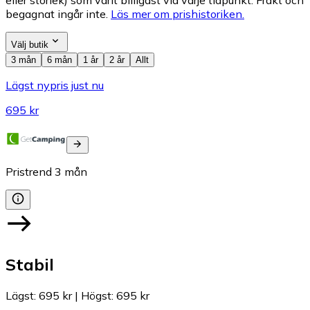
eller storlek) som varit billigast vid varje tidpunkt. Frakt och
begagnat ingår inte.
Läs mer om prishistoriken.
Välj butik
3 mån
6 mån
1 år
2 år
Allt
Lägst nypris just nu
695 kr
Pristrend
3
mån
Stabil
Lägst
:
695 kr
|
Högst
:
695 kr