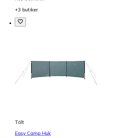
+3 butiker
Tält
Easy Camp Huk