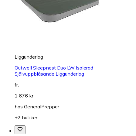
Liggunderlag
Outwell Sleepnest Duo LW Isolerad
Självuppblåsande Liggunderlag
fr.
1 676 kr
hos
GeneralPrepper
+2 butiker