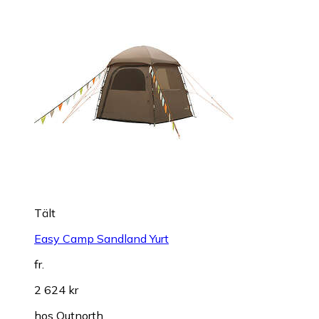
Tält
Easy Camp Sandland Yurt
fr.
2 624 kr
hos
Outnorth