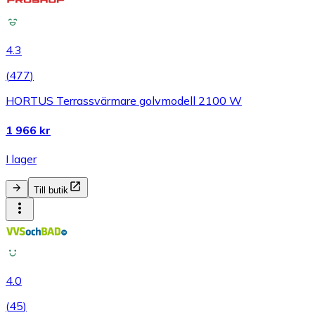
4.3
(
477
)
HORTUS Terrassvärmare golvmodell 2100 W
1 966 kr
I lager
Till butik
4.0
(
45
)