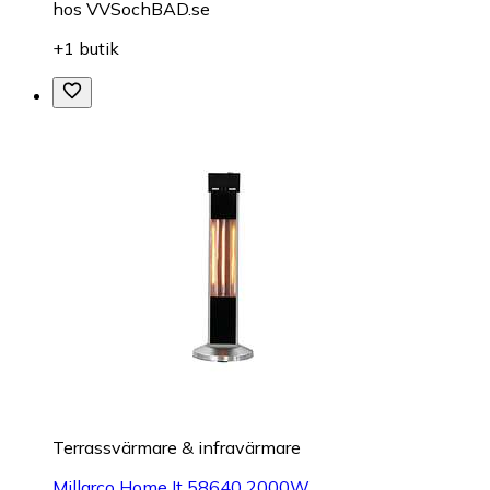
hos
VVSochBAD.se
+1 butik
Terrassvärmare & infravärmare
Millarco Home It 58640 2000W