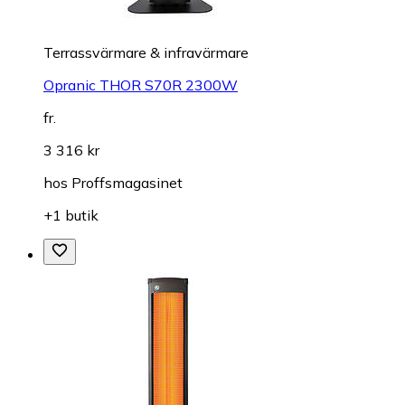
Terrassvärmare & infravärmare
Opranic THOR S70R 2300W
fr.
3 316 kr
hos
Proffsmagasinet
+1 butik