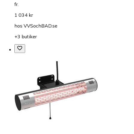
fr.
1 034 kr
hos
VVSochBAD.se
+3 butiker