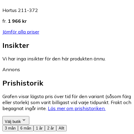
Hortus 211-372
fr.
1 966 kr
Jämför alla priser
Insikter
Vi har inga insikter för den här produkten ännu.
Annons
Prishistorik
Grafen visar lägsta pris över tid för den variant (såsom färg
eller storlek) som varit billigast vid varje tidpunkt. Frakt och
begagnat ingår inte.
Läs mer om prishistoriken.
Välj butik
3 mån
6 mån
1 år
2 år
Allt