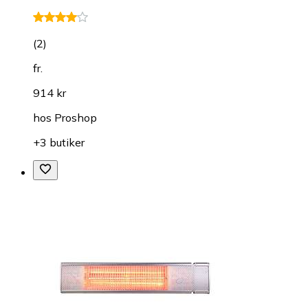
(
2
)
fr.
914 kr
hos
Proshop
+3 butiker