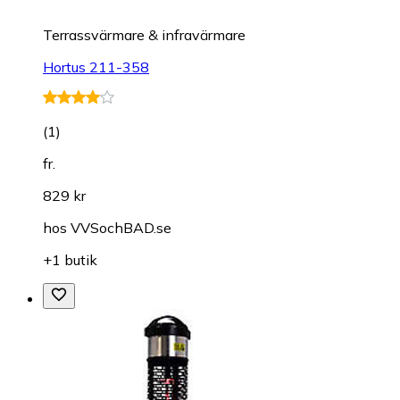
Terrassvärmare & infravärmare
Hortus 211-358
(
1
)
fr.
829 kr
hos
VVSochBAD.se
+1 butik