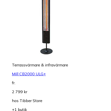
Terrassvärmare & infravärmare
Mill CB2000 ULG+
fr.
2 799 kr
hos
Tibber Store
+1 butik