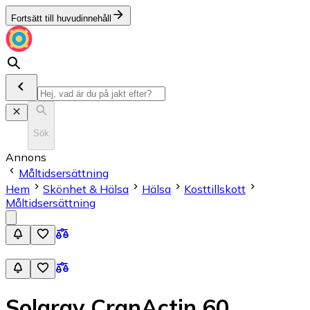
Fortsätt till huvudinnehåll
Sök
Annons
Måltidsersättning
Hem
Skönhet & Hälsa
Hälsa
Kosttillskott
Måltidsersättning
Solaray CranActin 60