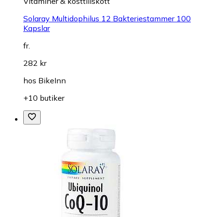
Vitaminer & kosttillskott
Solaray Multidophilus 12 Bakteriestammer 100
Kapslar
fr.
282 kr
hos
BikeInn
+10 butiker