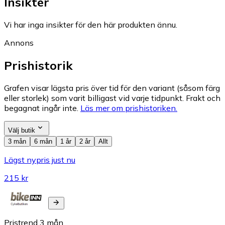
Insikter
Vi har inga insikter för den här produkten ännu.
Annons
Prishistorik
Grafen visar lägsta pris över tid för den variant (såsom färg
eller storlek) som varit billigast vid varje tidpunkt. Frakt och
begagnat ingår inte.
Läs mer om prishistoriken.
Välj butik
3 mån
6 mån
1 år
2 år
Allt
Lägst nypris just nu
215 kr
Pristrend
3
mån