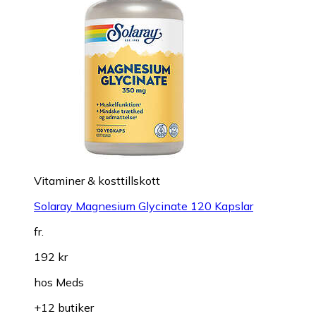
Vitaminer & kosttillskott
Solaray Magnesium Glycinate 120 Kapslar
fr.
192 kr
hos
Meds
+12 butiker