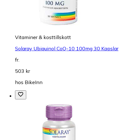
Vitaminer & kosttillskott
Solaray Ubiquinol CoQ-10 100mg 30 Kapslar
fr.
503 kr
hos
BikeInn