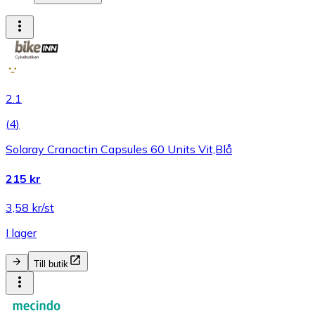
2.1
(
4
)
Solaray Cranactin Capsules 60 Units Vit,Blå
215 kr
3,58 kr/st
I lager
Till butik