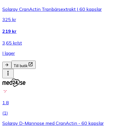
Solaray CranActin Tranbärsextrakt | 60 kapslar
325 kr
219 kr
3,65 kr/st
I lager
Till butik
1.8
(
1
)
Solaray D-Mannose med CranActin - 60 kapslar