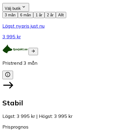
Välj butik
3 mån
6 mån
1 år
2 år
Allt
Lägst nypris just nu
3 995 kr
Pristrend
3
mån
Stabil
Lägst
:
3 995 kr
|
Högst
:
3 995 kr
Prisprognos