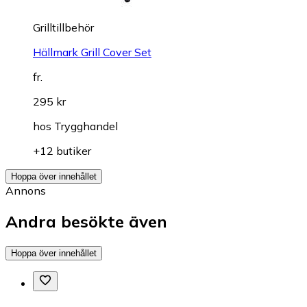
Grilltillbehör
Hällmark Grill Cover Set
fr.
295 kr
hos
Trygghandel
+12 butiker
Hoppa över innehållet
Annons
Andra besökte även
Hoppa över innehållet