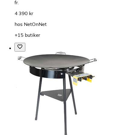
fr.
4 390 kr
hos
NetOnNet
+15 butiker