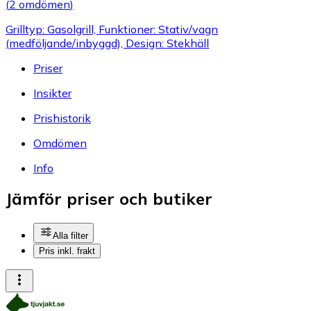
(
2 omdömen
)
Grilltyp: Gasolgrill, Funktioner: Stativ/vagn
(medföljande/inbyggd), Design: Stekhäll
Priser
Insikter
Prishistorik
Omdömen
Info
Jämför priser och butiker
Alla filter
Pris inkl. frakt