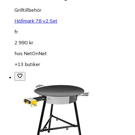
Grilltillbehör
Hällmark 78 v2 Set
fr.
2 990 kr
hos
NetOnNet
+13 butiker