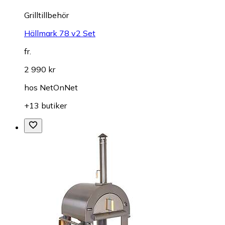
Grilltillbehör
Hällmark 78 v2 Set
fr.
2 990 kr
hos
NetOnNet
+13 butiker