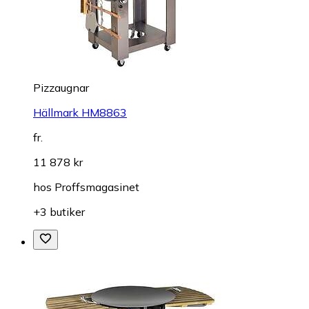
Pizzaugnar
Hällmark HM8863
fr.
11 878 kr
hos
Proffsmagasinet
+3 butiker