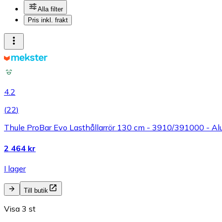
Alla filter
Pris inkl. frakt
4.2
(
22
)
Thule ProBar Evo Lasthållarrör 130 cm - 3910/391000 - Alu
2 464 kr
I lager
Till butik
Visa 3 st