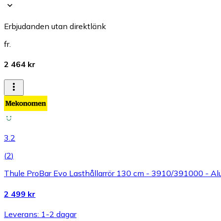
Erbjudanden utan direktlänk
fr.
2 464 kr
3.2
(
2
)
Thule ProBar Evo Lasthållarrör 130 cm - 3910/391000 - A
2 499 kr
Leverans: 1-2 dagar