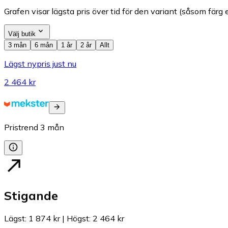
Grafen visar lägsta pris över tid för den variant (såsom färg e
Välj butik
3 mån
6 mån
1 år
2 år
Allt
Lägst nypris just nu
2 464 kr
Pristrend
3
mån
Stigande
Lägst
:
1 874 kr
|
Högst
:
2 464 kr