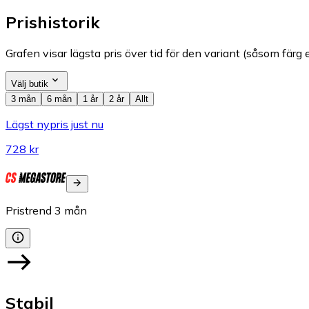
Prishistorik
Grafen visar lägsta pris över tid för den variant (såsom färg e
Välj butik
3 mån
6 mån
1 år
2 år
Allt
Lägst nypris just nu
728 kr
Pristrend
3
mån
Stabil