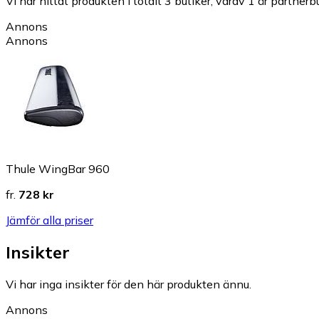
Vi har hittat produkten i totalt 3 butiker, varav 1 är partnerbu
Annons
Annons
Thule WingBar 960
fr.
728 kr
Jämför alla priser
Insikter
Vi har inga insikter för den här produkten ännu.
Annons