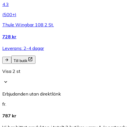
4.3
(
500+
)
Thule Wingbar 108 2 St.
728 kr
Leverans: 2-4 dagar
Till butik
Visa 2 st
Erbjudanden utan direktlänk
fr.
787 kr