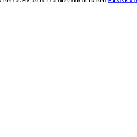
tiker hos Prisjakt och har direktlänk till butiken.
Hur vi visar p