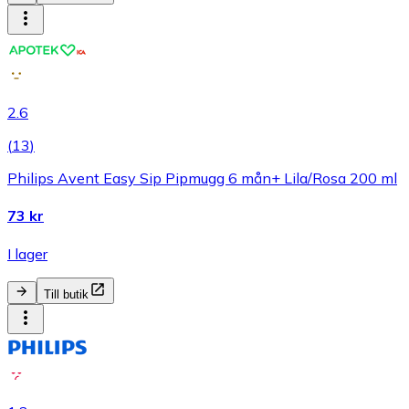
2.6
(
13
)
Philips Avent Easy Sip Pipmugg 6 mån+ Lila/Rosa 200 ml
73 kr
I lager
Till butik