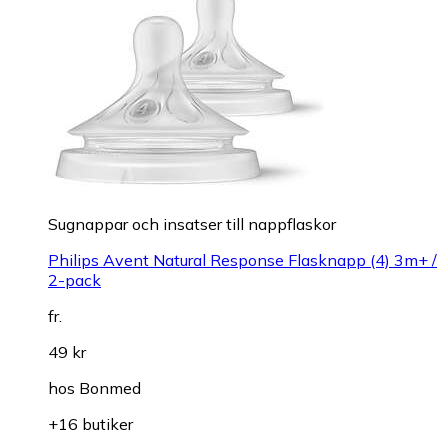
Sugnappar och insatser till nappflaskor
Philips Avent Natural Response Flasknapp (4) 3m+ /
2-pack
fr.
49 kr
hos
Bonmed
+16 butiker