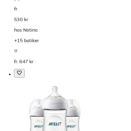
fr.
530 kr
hos
Notino
+15 butiker
fr. 647 kr