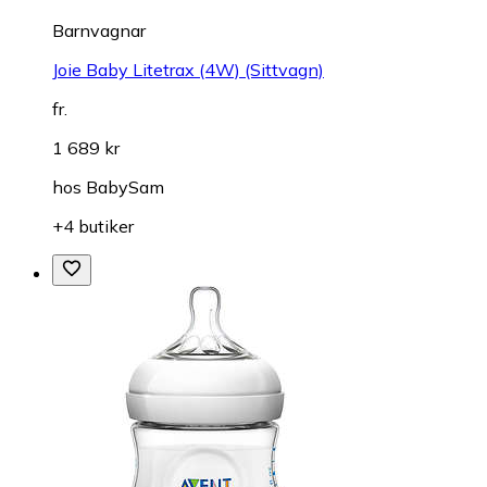
Barnvagnar
Joie Baby Litetrax (4W) (Sittvagn)
fr.
1 689 kr
hos
BabySam
+4 butiker