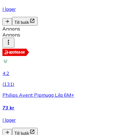
I lager
Till butik
Annons
Annons
4.2
(
131
)
Philips Avent Pipmugg Lila 6M+
73 kr
I lager
Till butik