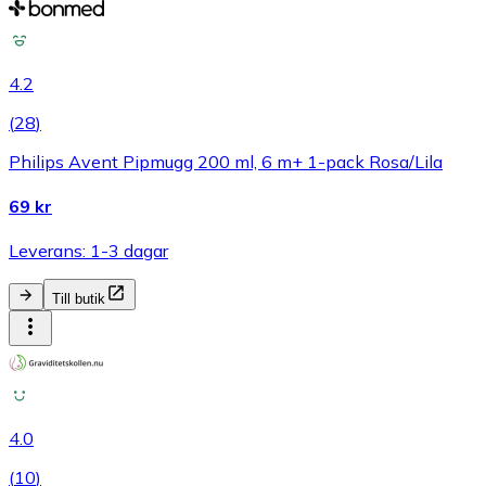
4.2
(
28
)
Philips Avent Pipmugg 200 ml, 6 m+ 1-pack Rosa/Lila
69 kr
Leverans: 1-3 dagar
Till butik
4.0
(
10
)