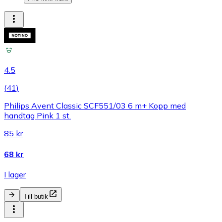
4.5
(
41
)
Philips Avent Classic SCF551/03 6 m+ Kopp med
handtag Pink 1 st.
85 kr
68 kr
I lager
Till butik