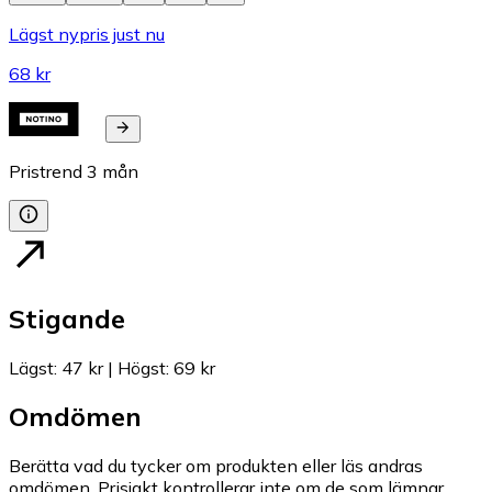
Lägst nypris just nu
68 kr
Pristrend
3
mån
Stigande
Lägst
:
47 kr
|
Högst
:
69 kr
Omdömen
Berätta vad du tycker om produkten eller läs andras
omdömen. Prisjakt kontrollerar inte om de som lämnar