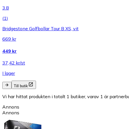
3.8
(
1
)
Bridgestone Golfbollar Tour B XS, vit
669 kr
449 kr
37,42 kr/st
I lager
Till butik
Vi har hittat produkten i totalt 1 butiker, varav 1 är partnerbu
Annons
Annons