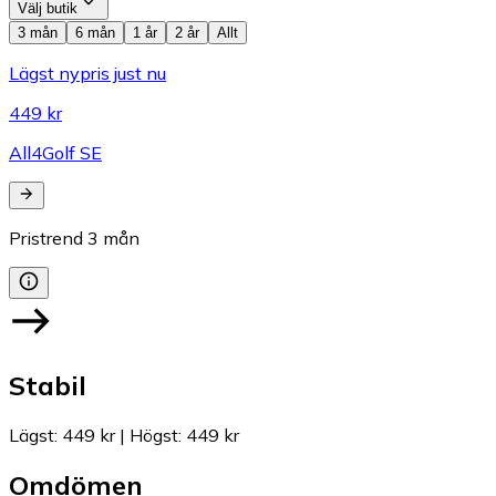
Välj butik
3 mån
6 mån
1 år
2 år
Allt
Lägst nypris just nu
449 kr
All4Golf SE
Pristrend
3
mån
Stabil
Lägst
:
449 kr
|
Högst
:
449 kr
Omdömen