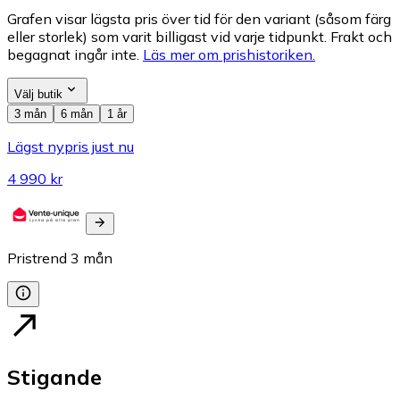
Grafen visar lägsta pris över tid för den variant (såsom färg
eller storlek) som varit billigast vid varje tidpunkt. Frakt och
begagnat ingår inte.
Läs mer om prishistoriken.
Välj butik
3 mån
6 mån
1 år
Lägst nypris just nu
4 990 kr
Pristrend
3
mån
Stigande