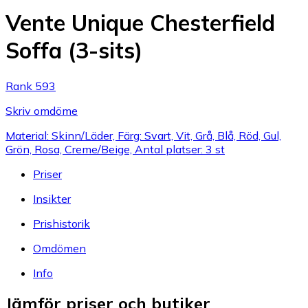
Vente Unique Chesterfield
Soffa (3-sits)
Rank 593
Skriv omdöme
Material: Skinn/Läder, Färg: Svart, Vit, Grå, Blå, Röd, Gul,
Grön, Rosa, Creme/Beige, Antal platser: 3 st
Priser
Insikter
Prishistorik
Omdömen
Info
Jämför priser och butiker