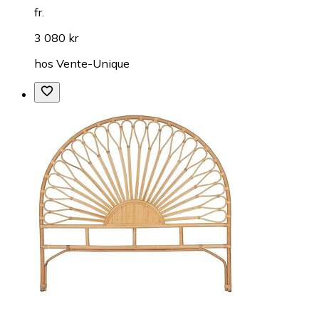
fr.
3 080 kr
hos
Vente-Unique