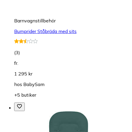
Barnvagnstillbehör
Bumprider Ståbräda med sits
(
3
)
fr.
1 295 kr
hos
BabySam
+5 butiker