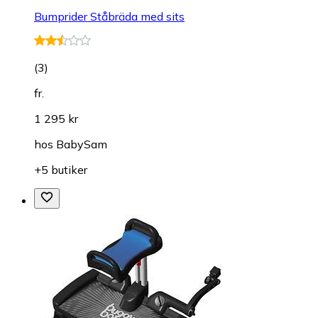
Bumprider Ståbräda med sits
(
3
)
fr.
1 295 kr
hos
BabySam
+5 butiker