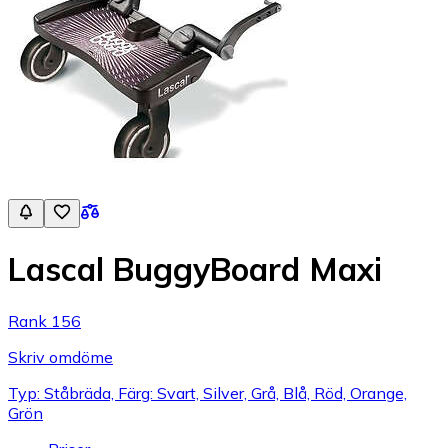
Lascal BuggyBoard Maxi
Rank 156
Skriv omdöme
Typ: Ståbräda, Färg: Svart, Silver, Grå, Blå, Röd, Orange,
Grön