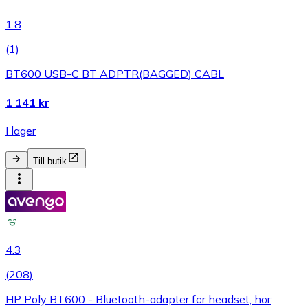
1.8
(
1
)
BT600 USB-C BT ADPTR(BAGGED) CABL
1 141 kr
I lager
Till butik
4.3
(
208
)
HP Poly BT600 - Bluetooth-adapter för headset, hör