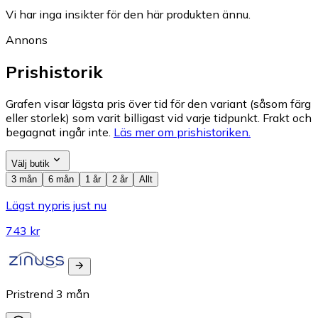
Vi har inga insikter för den här produkten ännu.
Annons
Prishistorik
Grafen visar lägsta pris över tid för den variant (såsom färg
eller storlek) som varit billigast vid varje tidpunkt. Frakt och
begagnat ingår inte.
Läs mer om prishistoriken.
Välj butik
3 mån
6 mån
1 år
2 år
Allt
Lägst nypris just nu
743 kr
Pristrend
3
mån