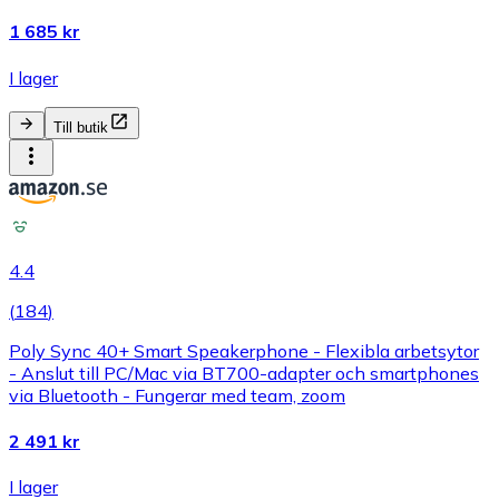
1 685 kr
I lager
Till butik
4.4
(
184
)
Poly Sync 40+ Smart Speakerphone - Flexibla arbetsytor
- Anslut till PC/Mac via BT700-adapter och smartphones
via Bluetooth - Fungerar med team, zoom
2 491 kr
I lager