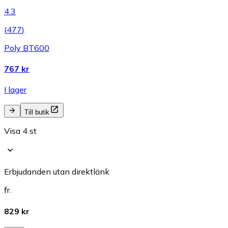
4.3
(
477
)
Poly BT600
767 kr
I lager
Till butik
Visa 4 st
Erbjudanden utan direktlänk
fr.
829 kr