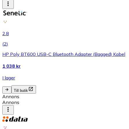
2.8
(
2
)
HP Poly BT600 USB-C Bluetooth Adapter (Bagged) Kabel
1 038 kr
I lager
Till butik
Annons
Annons