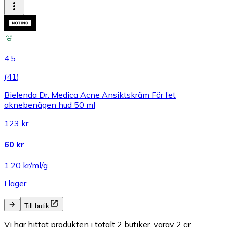
4.5
(
41
)
Bielenda Dr. Medica Acne Ansiktskräm För fet
aknebenägen hud 50 ml
123 kr
60 kr
1,20 kr/ml/g
I lager
Till butik
Vi har hittat produkten i totalt 2 butiker, varav 2 är