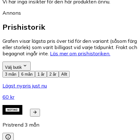
Vi har inga insikter för den här produkten ännu.
Annons
Prishistorik
Grafen visar lägsta pris över tid för den variant (såsom färg
eller storlek) som varit billigast vid varje tidpunkt. Frakt och
begagnat ingår inte.
Läs mer om prishistoriken.
Välj butik
3 mån
6 mån
1 år
2 år
Allt
Lägst nypris just nu
60 kr
Pristrend
3
mån