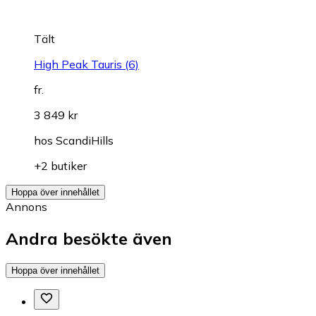
Tält
High Peak Tauris (6)
fr.
3 849 kr
hos
ScandiHills
+2 butiker
Hoppa över innehållet
Annons
Andra besökte även
Hoppa över innehållet