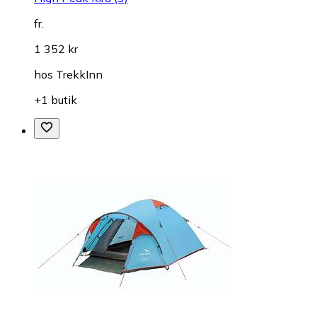
fr.
1 352 kr
hos
TrekkInn
+1 butik