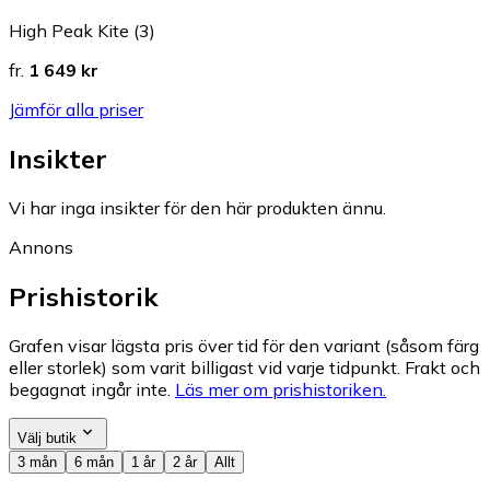
High Peak Kite (3)
fr.
1 649 kr
Jämför alla priser
Insikter
Vi har inga insikter för den här produkten ännu.
Annons
Prishistorik
Grafen visar lägsta pris över tid för den variant (såsom färg
eller storlek) som varit billigast vid varje tidpunkt. Frakt och
begagnat ingår inte.
Läs mer om prishistoriken.
Välj butik
3 mån
6 mån
1 år
2 år
Allt