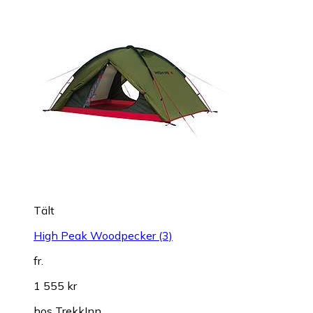
Tält
High Peak Woodpecker (3)
fr.
1 555 kr
hos
TrekkInn