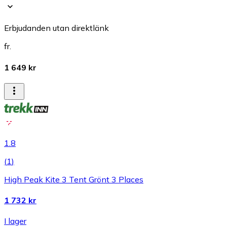
Erbjudanden utan direktlänk
fr.
1 649 kr
1.8
(
1
)
High Peak Kite 3 Tent Grönt 3 Places
1 732 kr
I lager