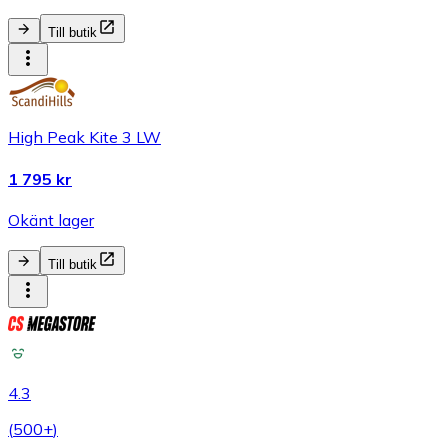
Till butik
High Peak Kite 3 LW
1 795 kr
Okänt lager
Till butik
4.3
(
500+
)