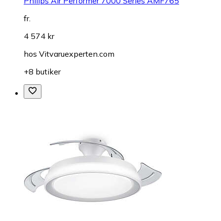
Philips Air Performer 7000 Series AMF765
fr.
4 574 kr
hos
Vitvaruexperten.com
+8 butiker