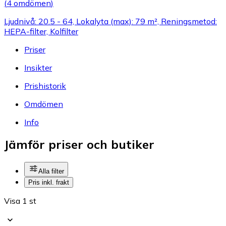
(
4 omdömen
)
Ljudnivå: 20.5 - 64, Lokalyta (max): 79 m², Reningsmetod:
HEPA-filter, Kolfilter
Priser
Insikter
Prishistorik
Omdömen
Info
Jämför priser och butiker
Alla filter
Pris inkl. frakt
Visa 1 st