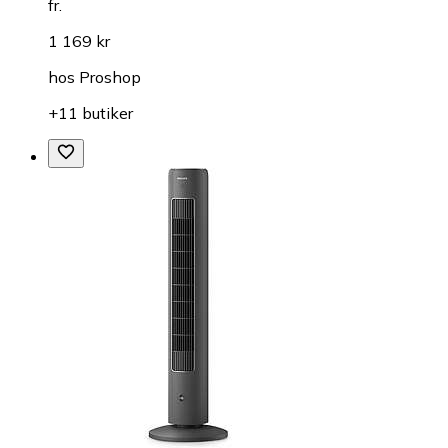
fr.
1 169 kr
hos
Proshop
+11 butiker