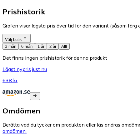
Prishistorik
Grafen visar lägsta pris över tid för den variant (såsom färg e
Välj butik
3 mån
6 mån
1 år
2 år
Allt
Det finns ingen prishistorik för denna produkt
Lägst nypris just nu
638 kr
Omdömen
Berätta vad du tycker om produkten eller läs andras omdöme
omdömen.