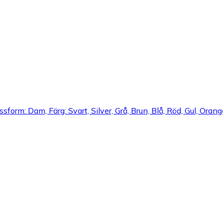
ssform: Dam, Färg: Svart, Silver, Grå, Brun, Blå, Röd, Gul, Orang