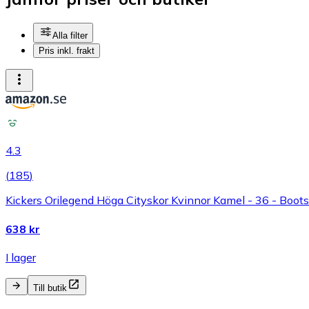
Alla filter
Pris inkl. frakt
4.3
(
185
)
Kickers Orilegend Höga Cityskor Kvinnor Kamel - 36 - Boot
638 kr
I lager
Till butik