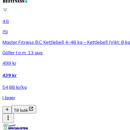
4.6
(
5
)
Master Fitness B.C Kettlebell 4–48 kg – Kettlebell (Vikt: 8 kg
Gäller t.o.m. 13 aug.
499 kr
439 kr
54,88 kr/kg
I lager
Till butik