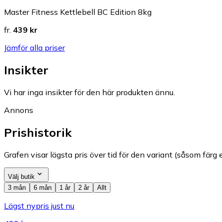
Master Fitness Kettlebell BC Edition 8kg
fr.
439 kr
Jämför alla priser
Insikter
Vi har inga insikter för den här produkten ännu.
Annons
Prishistorik
Grafen visar lägsta pris över tid för den variant (såsom färg e
Välj butik
3 mån
6 mån
1 år
2 år
Allt
Lägst nypris just nu