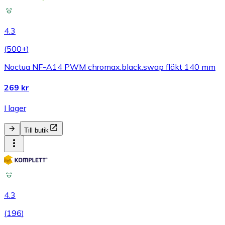
4.3
(
500+
)
Noctua NF-A14 PWM chromax.black.swap fläkt 140 mm
269 kr
I lager
Till butik
4.3
(
196
)