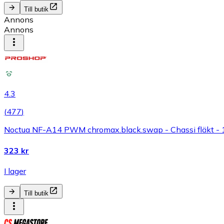
Till butik
Annons
Annons
4.3
(
477
)
Noctua NF-A14 PWM chromax.black.swap - Chassi fläkt - 
323 kr
I lager
Till butik