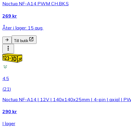
Noctua NF-A14 PWM CH.BK.S
269 kr
Åter i lager: 15 aug.
Till butik
4.5
(
21
)
Noctua NF-A14 | 12V | 140x140x25mm | 4-pin | axial | P
290 kr
I lager