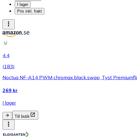
I lager
Pris inkl. frakt
4.4
(
183
)
Noctua NF-A14 PWM chromax.black.swap, Tyst Premiumfläk
269 kr
I lager
Till butik