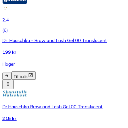
2.4
(
6
)
Dr. Hauschka - Brow and Lash Gel 00 Translucent
199 kr
I lager
Till butik
Dr.Hauschka Brow and Lash Gel 00 Translucent
215 kr