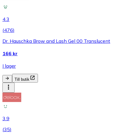
4.3
(
476
)
Dr. Hauschka Brow and Lash Gel 00 Translucent
166 kr
I lager
Till butik
3.9
(
35
)