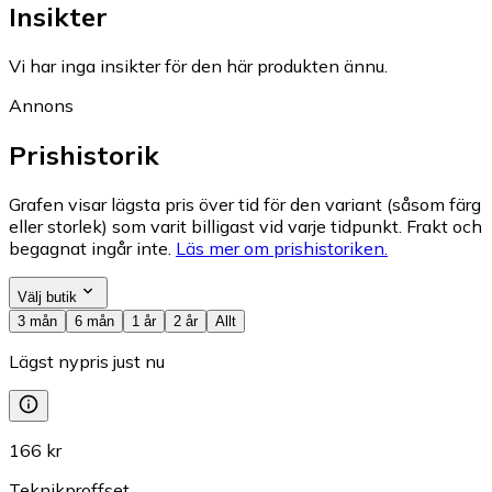
Insikter
Vi har inga insikter för den här produkten ännu.
Annons
Prishistorik
Grafen visar lägsta pris över tid för den variant (såsom färg
eller storlek) som varit billigast vid varje tidpunkt. Frakt och
begagnat ingår inte.
Läs mer om prishistoriken.
Välj butik
3 mån
6 mån
1 år
2 år
Allt
Lägst nypris just nu
166 kr
Teknikproffset