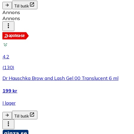
Till butik
Annons
Annons
4.2
(
130
)
Dr Hauschka Brow and Lash Gel 00 Translucent 6 ml
199 kr
I lager
Till butik