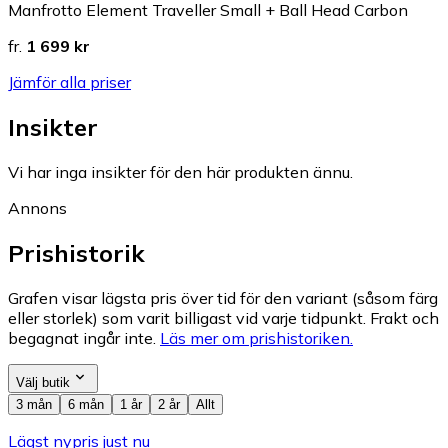
Manfrotto Element Traveller Small + Ball Head Carbon
fr.
1 699 kr
Jämför alla priser
Insikter
Vi har inga insikter för den här produkten ännu.
Annons
Prishistorik
Grafen visar lägsta pris över tid för den variant (såsom färg
eller storlek) som varit billigast vid varje tidpunkt. Frakt och
begagnat ingår inte.
Läs mer om prishistoriken.
Välj butik
3 mån
6 mån
1 år
2 år
Allt
Lägst nypris just nu