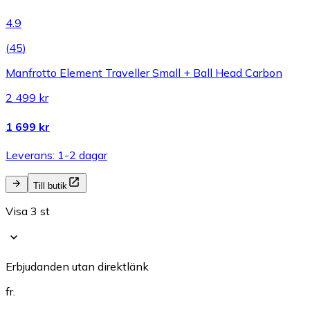
4.9
(
45
)
Manfrotto Element Traveller Small + Ball Head Carbon
2 499 kr
1 699 kr
Leverans: 1-2 dagar
Till butik
Visa 3 st
Erbjudanden utan direktlänk
fr.