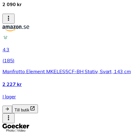
2 090 kr
4.3
(
185
)
Manfrotto Element MKELES5CF-BH Stativ, Svart, 143 cm
2 227 kr
I lager
Till butik