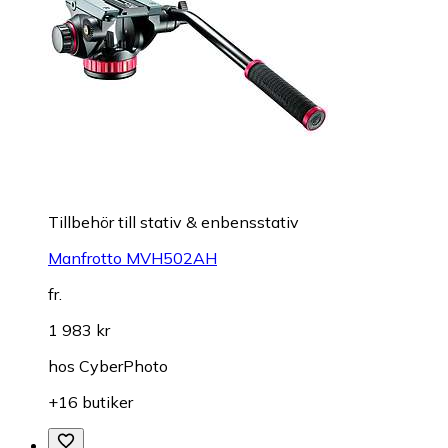
Tillbehör till stativ & enbensstativ
Manfrotto MVH502AH
fr.
1 983 kr
hos
CyberPhoto
+16 butiker