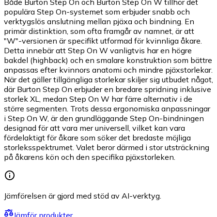
Både Burton Step On och Burton Step On W tillhör det
populära Step On-systemet som erbjuder snabb och
verktygslös anslutning mellan pjäxa och bindning. En
primär distinktion, som ofta framgår av namnet, är att
"W"-versionen är specifikt utformad för kvinnliga åkare.
Detta innebär att Step On W vanligtvis har en högre
bakdel (highback) och en smalare konstruktion som bättre
anpassas efter kvinnors anatomi och mindre pjäxstorlekar.
När det gäller tillgängliga storlekar skiljer sig utbudet något,
där Burton Step On erbjuder en bredare spridning inklusive
storlek XL, medan Step On W har färre alternativ i de
större segmenten. Trots dessa ergonomiska anpassningar
i Step On W, är den grundläggande Step On-bindningen
designad för att vara mer universell, vilket kan vara
fördelaktigt för åkare som söker det bredaste möjliga
storleksspektrumet. Valet beror därmed i stor utsträckning
på åkarens kön och den specifika pjäxstorleken.
Jämförelsen är gjord med stöd av AI-verktyg.
Jämför produkter