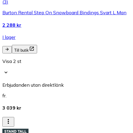
(
3
)
Burton Rental Step On Snowboard Bindings Svart L Man
2 288 kr
I lager
Till butik
Visa 2 st
Erbjudanden utan direktlänk
fr.
3 039 kr