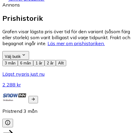
Annons
Prishistorik
Grafen visar lägsta pris över tid för den variant (såsom färg
eller storlek) som varit billigast vid varje tidpunkt. Frakt och
begagnat ingår inte.
Läs mer om prishistoriken.
Välj butik
3 mån
6 mån
1 år
2 år
Allt
Lägst nypris just nu
2 288 kr
Pristrend
3
mån