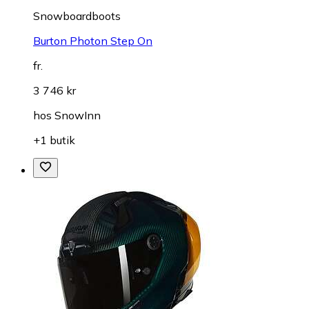
Snowboardboots
Burton Photon Step On
fr.
3 746 kr
hos
SnowInn
+1 butik