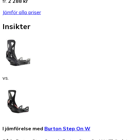
fr.
2 288 kr
Jämför alla priser
Insikter
vs.
I jämförelse med
Burton Step On W