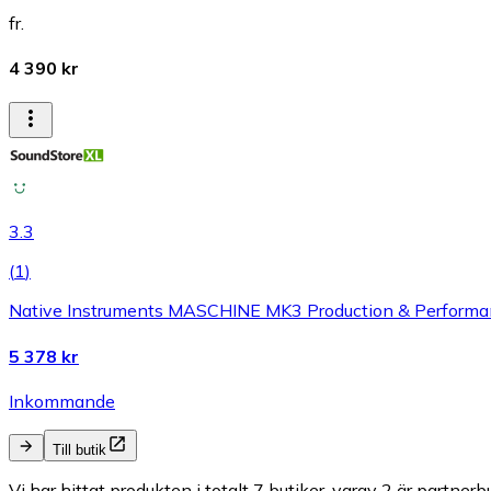
fr.
4 390 kr
3.3
(
1
)
Native Instruments MASCHINE MK3 Production & Performan
5 378 kr
Inkommande
Till butik
Vi har hittat produkten i totalt 7 butiker, varav 2 är partnerbu