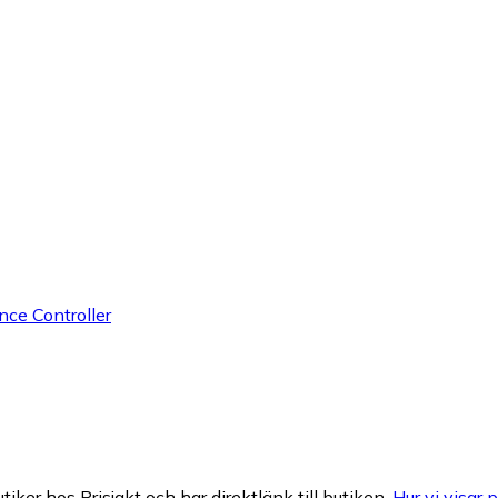
ce Controller
tiker hos Prisjakt och har direktlänk till butiken.
Hur vi visar p