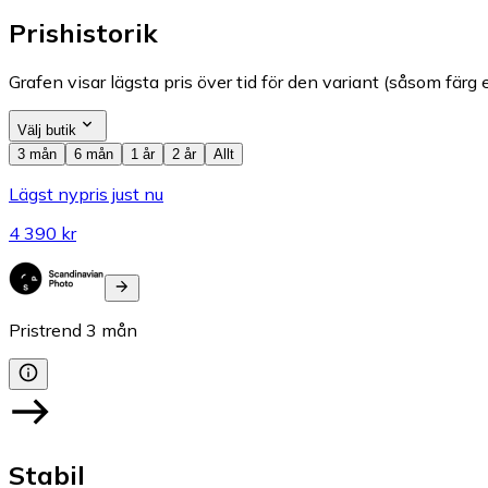
Prishistorik
Grafen visar lägsta pris över tid för den variant (såsom färg e
Välj butik
3 mån
6 mån
1 år
2 år
Allt
Lägst nypris just nu
4 390 kr
Pristrend
3
mån
Stabil