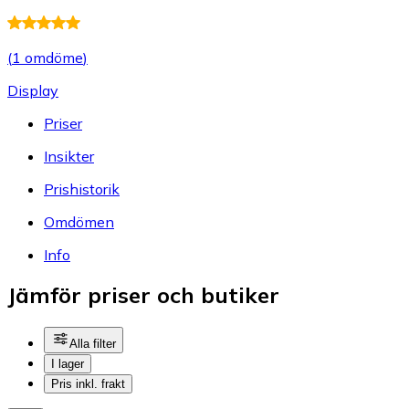
(
1 omdöme
)
Display
Priser
Insikter
Prishistorik
Omdömen
Info
Jämför priser och butiker
Alla filter
I lager
Pris inkl. frakt