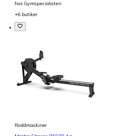
hos
Gymspecialisten
+6 butiker
Roddmaskiner
Master Fitness R6070 Air