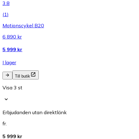
3.8
(
1
)
Motionscykel B20
6 890 kr
5 999 kr
I lager
Till butik
Visa 3 st
Erbjudanden utan direktlänk
fr.
5 999 kr