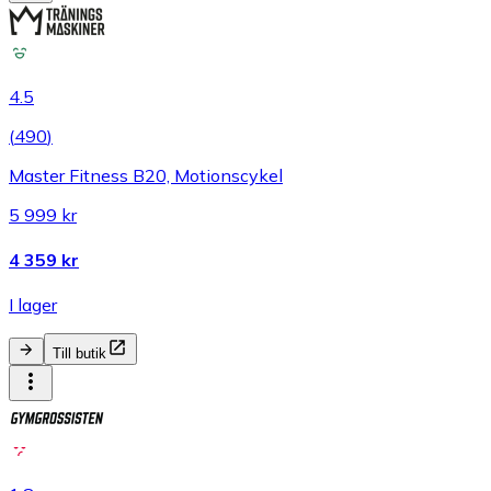
4.5
(
490
)
Master Fitness B20, Motionscykel
5 999 kr
4 359 kr
I lager
Till butik