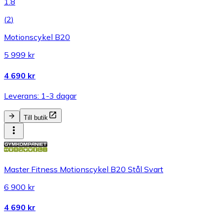
1.8
(
2
)
Motionscykel B20
5 999 kr
4 690 kr
Leverans: 1-3 dagar
Till butik
Master Fitness Motionscykel B20 Stål Svart
6 900 kr
4 690 kr