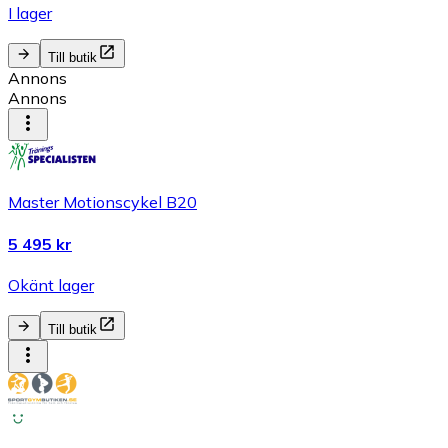
I lager
Till butik
Annons
Annons
Master Motionscykel B20
5 495 kr
Okänt lager
Till butik