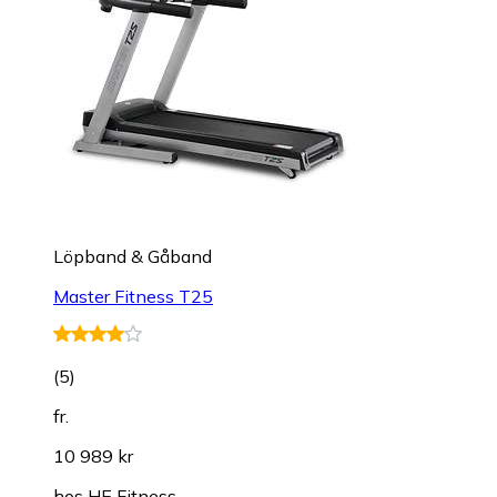
Löpband & Gåband
Master Fitness T25
(
5
)
fr.
10 989 kr
hos
HE Fitness