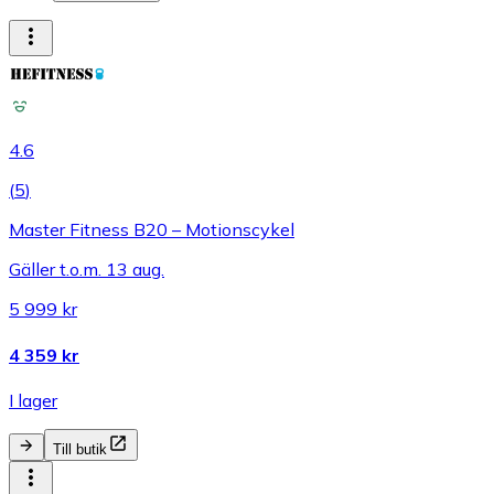
4.6
(
5
)
Master Fitness B20 – Motionscykel
Gäller t.o.m. 13 aug.
5 999 kr
4 359 kr
I lager
Till butik