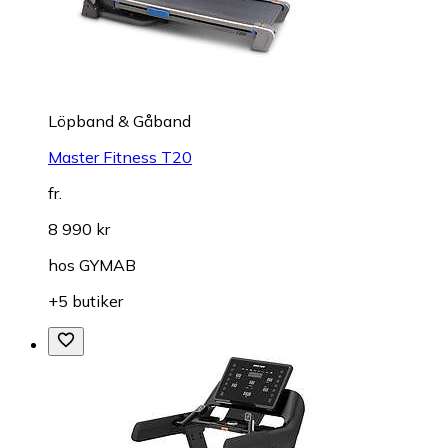
Löpband & Gåband
Master Fitness T20
fr.
8 990 kr
hos
GYMAB
+5 butiker