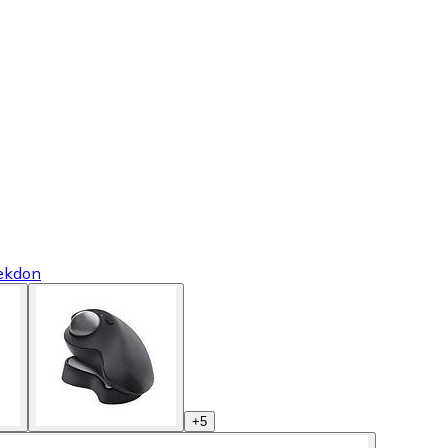
ekdon
+
5