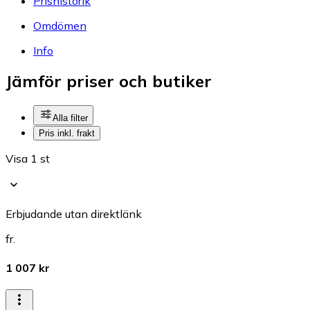
Prishistorik
Omdömen
Info
Jämför priser och butiker
Alla filter
Pris inkl. frakt
Visa 1 st
Erbjudande utan direktlänk
fr.
1 007 kr