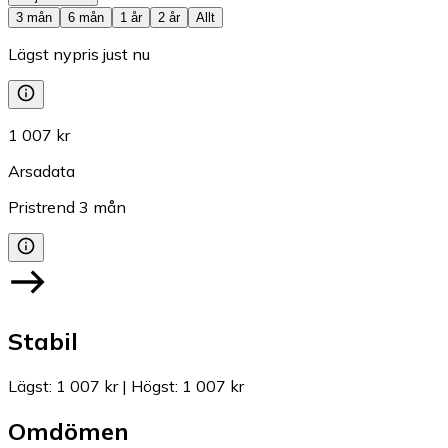
3 mån
6 mån
1 år
2 år
Allt
Lägst nypris just nu
1 007 kr
Arsadata
Pristrend
3
mån
Stabil
Lägst
:
1 007 kr
|
Högst
:
1 007 kr
Omdömen