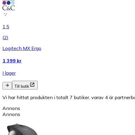
1.5
(
2
)
Logitech MX Ergo
1 399 kr
I lager
Till butik
Vi har hittat produkten i totalt 7 butiker, varav 4 är partnerbu
Annons
Annons