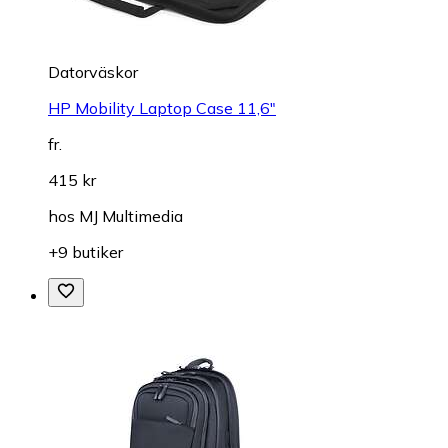
Datorväskor
HP Mobility Laptop Case 11,6"
fr.
415 kr
hos
MJ Multimedia
+9 butiker