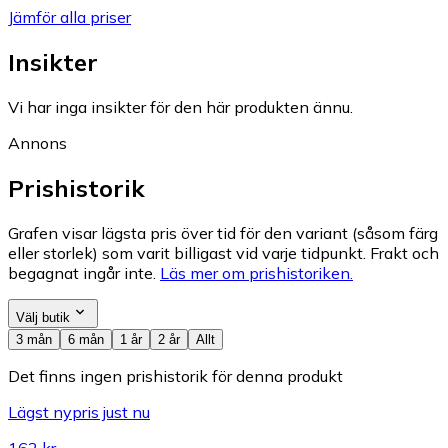
Jämför alla priser
Insikter
Vi har inga insikter för den här produkten ännu.
Annons
Prishistorik
Grafen visar lägsta pris över tid för den variant (såsom färg
eller storlek) som varit billigast vid varje tidpunkt. Frakt och
begagnat ingår inte.
Läs mer om prishistoriken.
Välj butik
3 mån
6 mån
1 år
2 år
Allt
Det finns ingen prishistorik för denna produkt
Lägst nypris just nu
162 kr