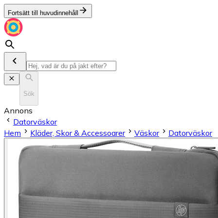
Fortsätt till huvudinnehåll
Sök
Annons
Datorväskor
Hem
Kläder, Skor & Accessoarer
Väskor
Datorväskor