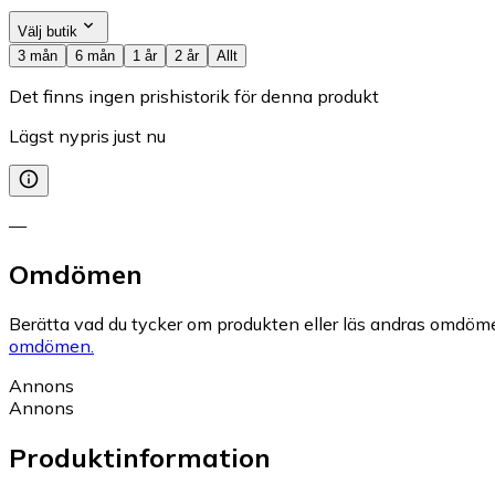
Välj butik
3 mån
6 mån
1 år
2 år
Allt
Det finns ingen prishistorik för denna produkt
Lägst nypris just nu
—
Omdömen
Berätta vad du tycker om produkten eller läs andras omdöme
omdömen.
Annons
Annons
Produktinformation