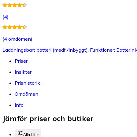
(
4
)
(
4 omdömen
)
Laddningsbart batteri (medf./inbyggt), Funktioner: Batterinivå
Priser
Insikter
Prishistorik
Omdömen
Info
Jämför priser och butiker
Alla filter