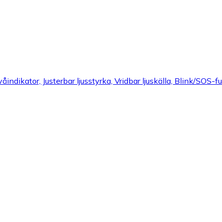
indikator, Justerbar ljusstyrka, Vridbar ljuskälla, Blink/SOS-f