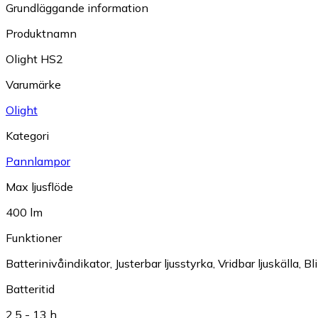
Grundläggande information
Produktnamn
Olight HS2
Varumärke
Olight
Kategori
Pannlampor
Max ljusflöde
400 lm
Funktioner
Batterinivåindikator
,
Justerbar ljusstyrka
,
Vridbar ljuskälla
,
Bl
Batteritid
2.5 - 13 h