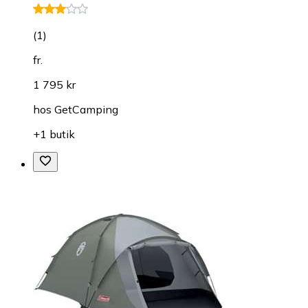
(
1
)
fr.
1 795 kr
hos
GetCamping
+1 butik