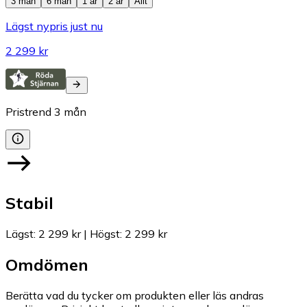
3 mån
6 mån
1 år
2 år
Allt
Lägst nypris just nu
2 299 kr
Pristrend
3
mån
Stabil
Lägst
:
2 299 kr
|
Högst
:
2 299 kr
Omdömen
Berätta vad du tycker om produkten eller läs andras