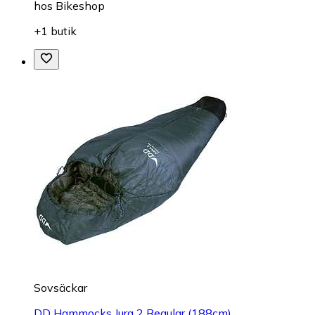
hos
Bikeshop
+1 butik
Sovsäckar
DD Hammocks Jura 2 Regular (188cm)