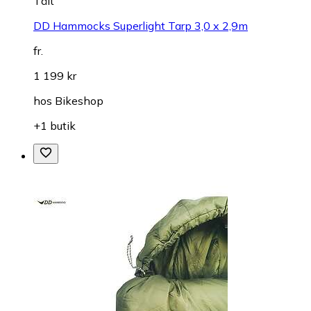
Tält
DD Hammocks Superlight Tarp 3,0 x 2,9m
fr.
1 199 kr
hos
Bikeshop
+1 butik