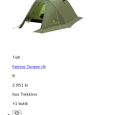
Tält
Ferrino Tenere (4)
fr.
2 951 kr
hos
TrekkInn
+1 butik