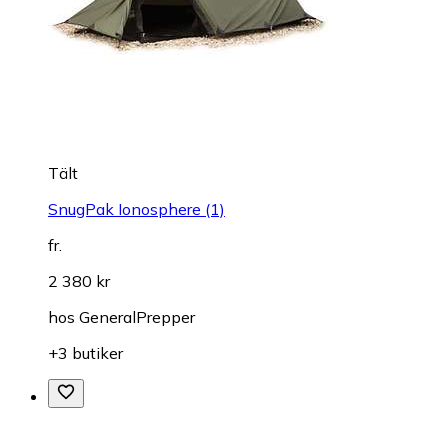
Tält
SnugPak Ionosphere (1)
fr.
2 380 kr
hos
GeneralPrepper
+3 butiker