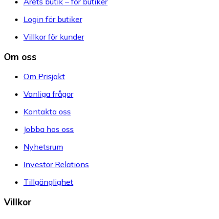
Årets butik – för butiker
Login för butiker
Villkor för kunder
Om oss
Om Prisjakt
Vanliga frågor
Kontakta oss
Jobba hos oss
Nyhetsrum
Investor Relations
Tillgänglighet
Villkor