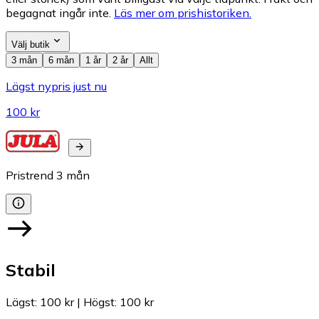
begagnat ingår inte.
Läs mer om prishistoriken.
Välj butik
3 mån
6 mån
1 år
2 år
Allt
Lägst nypris just nu
100 kr
Pristrend
3
mån
Stabil
Lägst
:
100 kr
|
Högst
:
100 kr