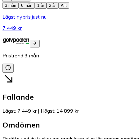
3 mån
6 mån
1 år
2 år
Allt
Lägst nypris just nu
7 449 kr
Pristrend
3
mån
Fallande
Lägst
:
7 449 kr
|
Högst
:
14 899 kr
Omdömen
Berätta vad du tycker om produkten eller läs andras omdöme