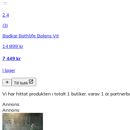
2.4
(
3
)
Badkar Bathlife Balans Vit
14 899 kr
7 449 kr
I lager
Till butik
Vi har hittat produkten i totalt 1 butiker, varav 1 är partnerbu
Annons
Annons