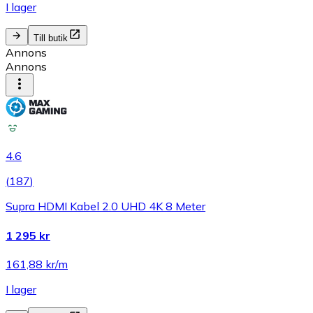
I lager
Till butik
Annons
Annons
4.6
(
187
)
Supra HDMI Kabel 2.0 UHD 4K 8 Meter
1 295 kr
161,88 kr/m
I lager