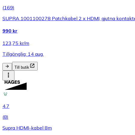
(
169
)
SUPRA 1001100278 Patchkabel 2 x HDMI, gjutna kontakt
990 kr
123,75 kr/m
Tillgänglig: 14 aug.
Till butik
4.7
(
8
)
Supra HDMI-kabel 8m