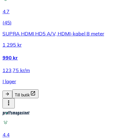
4.7
(
45
)
SUPRA HDMI HD5 A/V, HDMI-kabel 8 meter
1 295 kr
990 kr
123,75 kr/m
I lager
Till butik
4.4