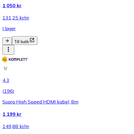
1 050 kr
131,25 kr/m
I lager
Till butik
4.3
(
196
)
Supra High Speed HDMI kabel, 8m
1 199 kr
149,88 kr/m