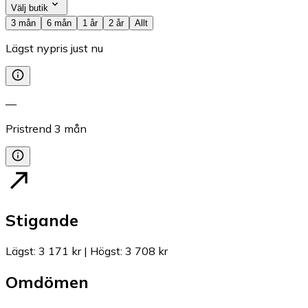
Välj butik
3 mån
6 mån
1 år
2 år
Allt
Lägst nypris just nu
—
Pristrend
3
mån
Stigande
Lägst
:
3 171 kr
|
Högst
:
3 708 kr
Omdömen