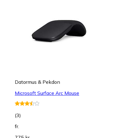
Datormus & Pekdon
Microsoft Surface Arc Mouse
(
3
)
fr.
775 kr