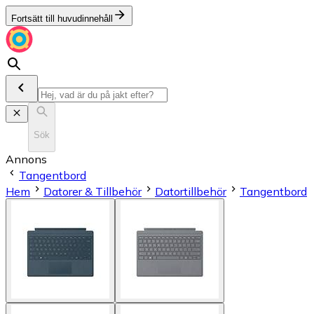
Fortsätt till huvudinnehåll
Sök
Annons
Tangentbord
Hem
Datorer & Tillbehör
Datortillbehör
Tangentbord