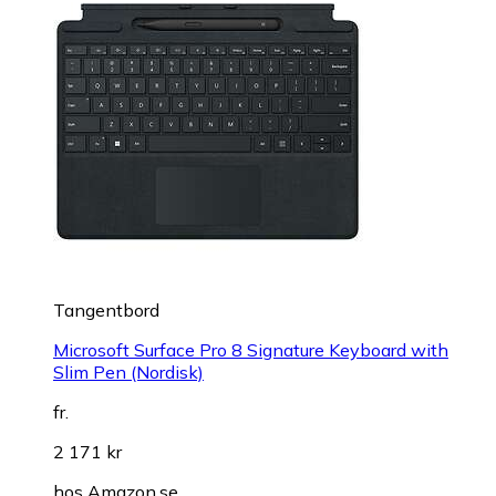
Tangentbord
Microsoft Surface Pro 8 Signature Keyboard with
Slim Pen (Nordisk)
fr.
2 171 kr
hos
Amazon.se