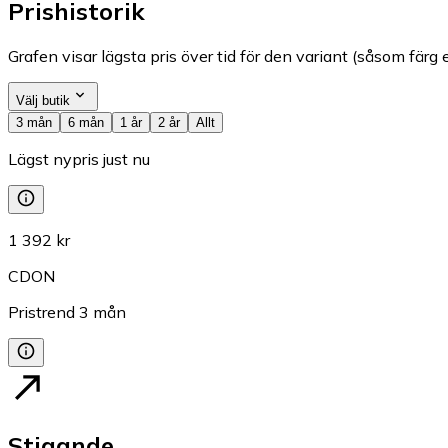
Prishistorik
Grafen visar lägsta pris över tid för den variant (såsom färg e
Välj butik
3 mån
6 mån
1 år
2 år
Allt
Lägst nypris just nu
1 392 kr
CDON
Pristrend
3
mån
Stigande