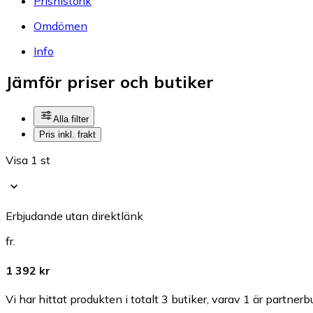
Prishistorik
Omdömen
Info
Jämför priser och butiker
Alla filter
Pris inkl. frakt
Visa 1 st
Erbjudande utan direktlänk
fr.
1 392 kr
Vi har hittat produkten i totalt 3 butiker, varav 1 är partnerbu