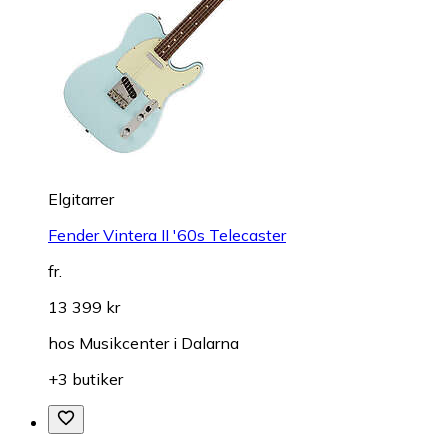
Elgitarrer
Fender Vintera II '60s Telecaster
fr.
13 399 kr
hos
Musikcenter i Dalarna
+3 butiker