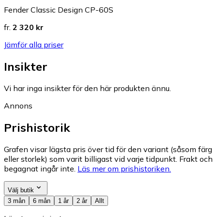
Fender Classic Design CP-60S
fr.
2 320 kr
Jämför alla priser
Insikter
Vi har inga insikter för den här produkten ännu.
Annons
Prishistorik
Grafen visar lägsta pris över tid för den variant (såsom färg
eller storlek) som varit billigast vid varje tidpunkt. Frakt och
begagnat ingår inte.
Läs mer om prishistoriken.
Välj butik
3 mån
6 mån
1 år
2 år
Allt