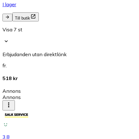
I lager
Till butik
Visa 7 st
Erbjudanden utan direktlänk
fr.
518 kr
Annons
Annons
3.8