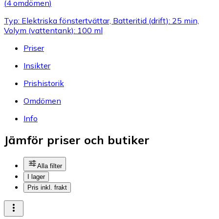
(
4 omdömen
)
Typ: Elektriska fönstertvättar, Batteritid (drift): 25 min,
Volym (vattentank): 100 ml
Priser
Insikter
Prishistorik
Omdömen
Info
Jämför priser och butiker
Alla filter
I lager
Pris inkl. frakt