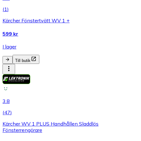
(
1
)
Kärcher Fönstertvätt WV 1 +
599 kr
I lager
Till butik
3.8
(
47
)
Kärcher WV 1 PLUS Handhållen Sladdlös
Fönsterrengörare