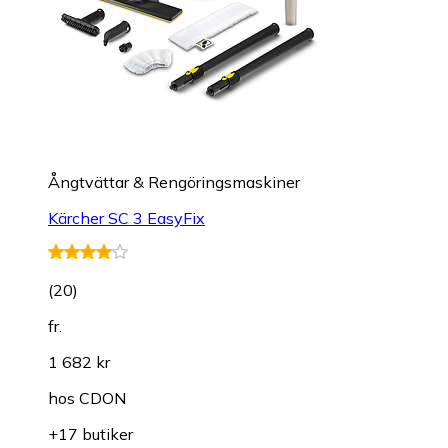
Ångtvättar & Rengöringsmaskiner
Kärcher SC 3 EasyFix
(
20
)
fr.
1 682 kr
hos
CDON
+17 butiker