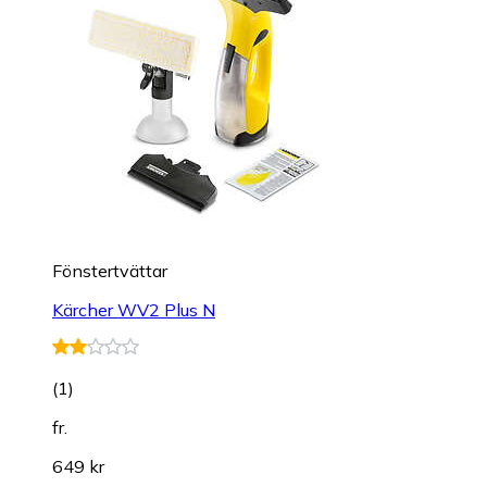
Fönstertvättar
Kärcher WV2 Plus N
(
1
)
fr.
649 kr