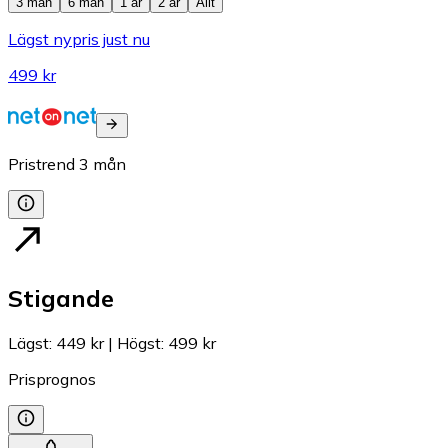
3 mån
6 mån
1 år
2 år
Allt
Lägst nypris just nu
499 kr
Pristrend
3
mån
Stigande
Lägst
:
449 kr
|
Högst
:
499 kr
Prisprognos