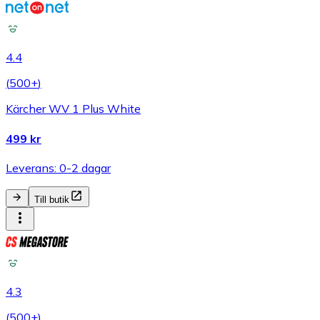
4.4
(
500+
)
Kärcher WV 1 Plus White
499 kr
Leverans: 0-2 dagar
Till butik
4.3
(
500+
)