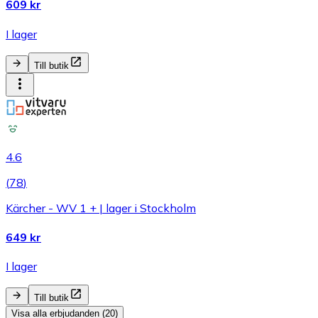
609 kr
I lager
Till butik
4.6
(
78
)
Kärcher - WV 1 + | lager i Stockholm
649 kr
I lager
Till butik
Visa alla erbjudanden (20)