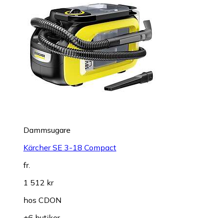
Dammsugare
Kärcher SE 3-18 Compact
fr.
1 512 kr
hos
CDON
+6 butiker