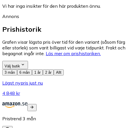
Vi har inga insikter för den här produkten ännu.
Annons
Prishistorik
Grafen visar lägsta pris över tid för den variant (såsom färg
eller storlek) som varit billigast vid varje tidpunkt. Frakt och
begagnat ingår inte.
Läs mer om prishistoriken.
Välj butik
3 mån
6 mån
1 år
2 år
Allt
Lägst nypris just nu
4 848 kr
Pristrend
3
mån