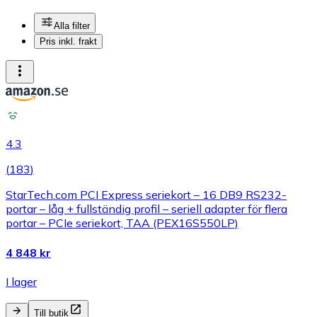
Alla filter
Pris inkl. frakt
4.3
(
183
)
StarTech.com PCI Express seriekort – 16 DB9 RS232-
portar – låg + fullständig profil – seriell adapter för flera
portar – PCIe seriekort, TAA (PEX16S550LP)
4 848 kr
I lager
Till butik