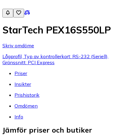
StarTech PEX16S550LP
Skriv omdöme
Lågprofil, Typ av kontrollerkort: RS-232 (Seriell),
Gränssnitt: PCI Express
Priser
Insikter
Prishistorik
Omdömen
Info
Jämför priser och butiker