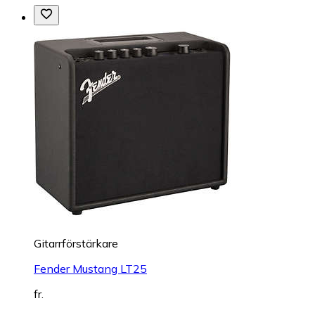
Gitarrförstärkare
Fender Mustang LT25
fr.