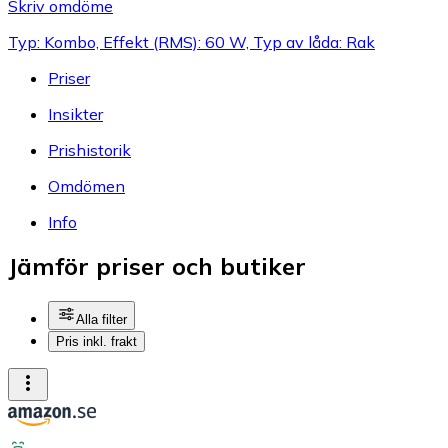
Skriv omdöme
Typ: Kombo, Effekt (RMS): 60 W, Typ av låda: Rak
Priser
Insikter
Prishistorik
Omdömen
Info
Jämför priser och butiker
Alla filter
Pris inkl. frakt