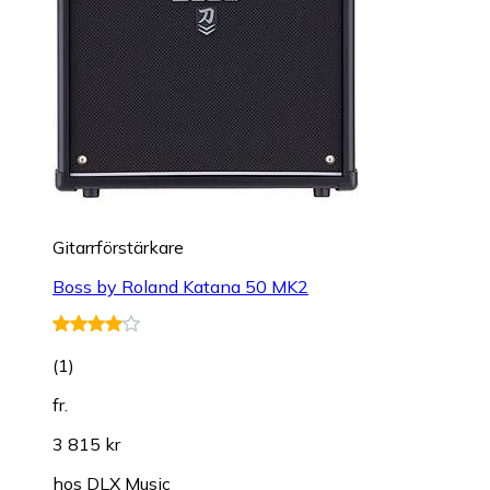
Gitarrförstärkare
Boss by Roland Katana 50 MK2
(
1
)
fr.
3 815 kr
hos
DLX Music