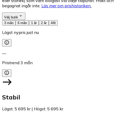
eller storlek) som varit billigast vid varje tidpunkt. Frakt och
begagnat ingår inte.
Läs mer om prishistoriken.
Välj butik
3 mån
6 mån
1 år
2 år
Allt
Lägst nypris just nu
—
Pristrend
3
mån
Stabil
Lägst
:
5 695 kr
|
Högst
:
5 695 kr