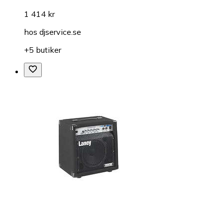
1 414 kr
hos
djservice.se
+5 butiker