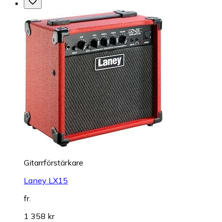
Gitarrförstärkare
Laney LX15
fr.
1 358 kr