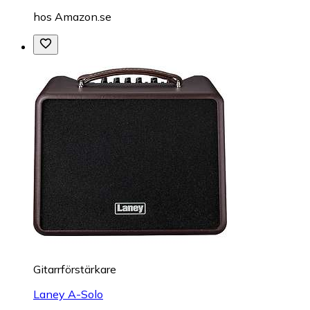
hos
Amazon.se
Gitarrförstärkare
Laney A-Solo