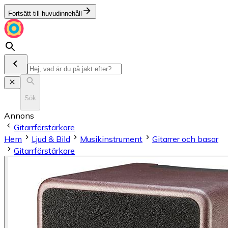
Fortsätt till huvudinnehåll
Sök
Annons
Gitarrförstärkare
Hem
Ljud & Bild
Musikinstrument
Gitarrer och basar
Gitarrförstärkare