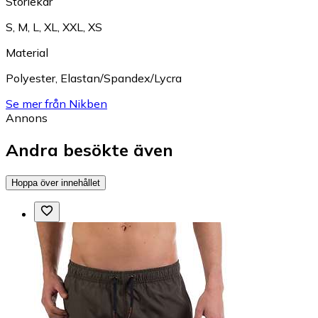
Storlekar
S
,
M
,
L
,
XL
,
XXL
,
XS
Material
Polyester
,
Elastan/Spandex/Lycra
Se mer från Nikben
Annons
Andra besökte även
Hoppa över innehållet