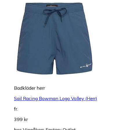
Badkläder herr
Sail Racing Bowman Logo Volley (Herr)
fr.
399 kr
hos
Vingåkers Factory Outlet