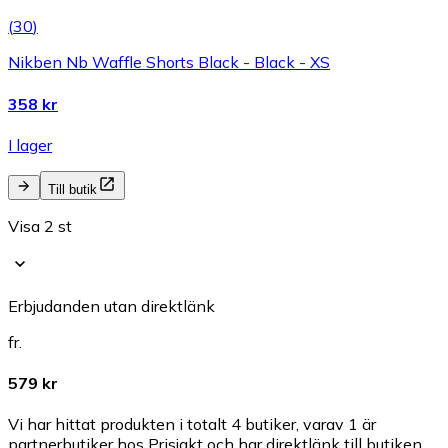
(
30
)
Nikben Nb Waffle Shorts Black - Black - XS
358 kr
I lager
Till butik
Visa 2 st
Erbjudanden utan direktlänk
fr.
579 kr
Vi har hittat produkten i totalt 4 butiker, varav 1 är
partnerbutiker hos Prisjakt och har direktlänk till butiken.