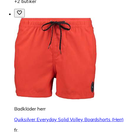
+2 butiker
Badkläder herr
Quiksilver Everyday Solid Volley Boardshorts (Herr)
fr.