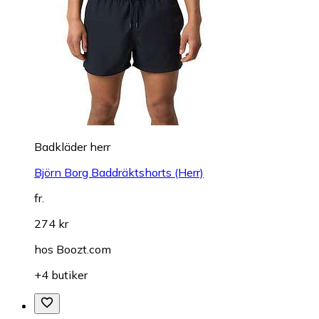
Badkläder herr
Björn Borg Baddräktshorts (Herr)
fr.
274 kr
hos
Boozt.com
+4 butiker