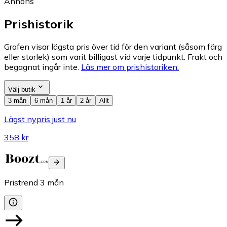
Annons
Prishistorik
Grafen visar lägsta pris över tid för den variant (såsom färg
eller storlek) som varit billigast vid varje tidpunkt. Frakt och
begagnat ingår inte.
Läs mer om prishistoriken.
Välj butik
3 mån
6 mån
1 år
2 år
Allt
Lägst nypris just nu
358 kr
Pristrend
3
mån