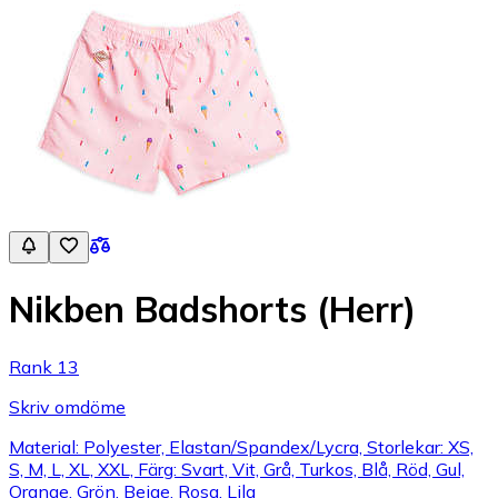
Nikben Badshorts (Herr)
Rank 13
Skriv omdöme
Material: Polyester, Elastan/Spandex/Lycra, Storlekar: XS,
S, M, L, XL, XXL, Färg: Svart, Vit, Grå, Turkos, Blå, Röd, Gul,
Orange, Grön, Beige, Rosa, Lila