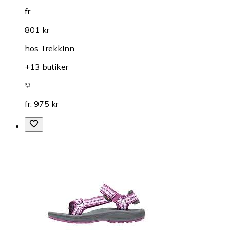
fr.
801 kr
hos
TrekkInn
+13 butiker
fr. 975 kr