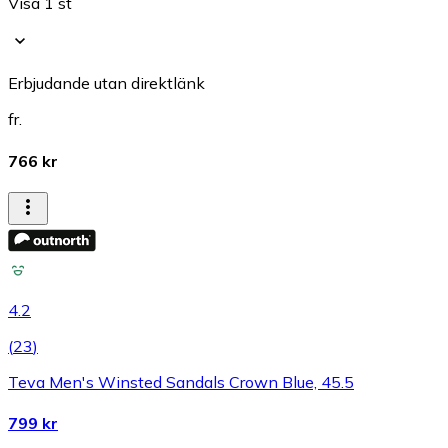
Visa 1 st
Erbjudande utan direktlänk
fr.
766 kr
4.2
(
23
)
Teva Men's Winsted Sandals Crown Blue, 45.5
799 kr