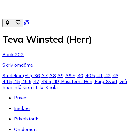
Teva Winsted (Herr)
Rank 202
Skriv omdöme
Storlekar (EU): 36, 37, 38, 39, 39.5, 40, 40.5, 41, 42, 43,
44.5, 45, 45.5, 47, 48.5, 49, Passform: Herr, Färg: Svart, Grå,
Brun, Blå, Grön, Lila, Khaki
Priser
Insikter
Prishistorik
Omdömen