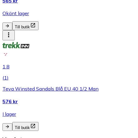
565 kr
Okänt lager
Till butik
1.8
(
1
)
Teva Winsted Sandals Blå EU 40 1/2 Man
576 kr
I lager
Till butik