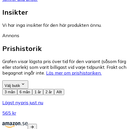
Insikter
Vi har inga insikter för den här produkten ännu.
Annons
Prishistorik
Grafen visar lägsta pris över tid för den variant (såsom färg
eller storlek) som varit billigast vid varje tidpunkt. Frakt och
begagnat ingår inte.
Läs mer om prishistoriken.
Välj butik
3 mån
6 mån
1 år
2 år
Allt
Lägst nypris just nu
565 kr