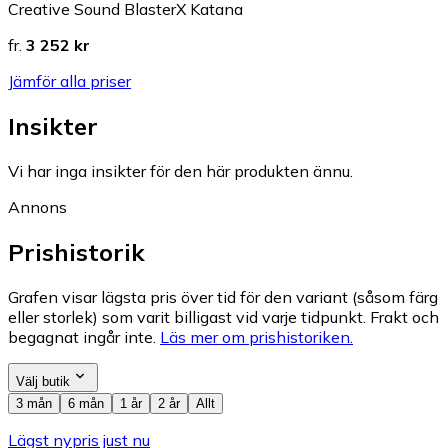
Creative Sound BlasterX Katana
fr.
3 252 kr
Jämför alla priser
Insikter
Vi har inga insikter för den här produkten ännu.
Annons
Prishistorik
Grafen visar lägsta pris över tid för den variant (såsom färg
eller storlek) som varit billigast vid varje tidpunkt. Frakt och
begagnat ingår inte.
Läs mer om prishistoriken.
Välj butik
3 mån
6 mån
1 år
2 år
Allt
Lägst nypris just nu