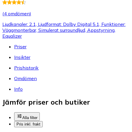
(
4 omdömen
)
Ljudkanaler: 2.1, Ljudformat: Dolby Digital 5.1, Funktioner:
Väggmonterbar, Simulerat surroundljud, Appstyrning,
Equalizer
Priser
Insikter
Prishistorik
Omdömen
Info
Jämför priser och butiker
Alla filter
Pris inkl. frakt