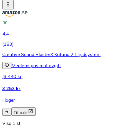
4.4
(
183
)
Creative Sound BlasterX Katana 2.1 ljudsystem
Medlemspris mot avgift
(3 440 kr)
3 252 kr
I lager
Till butik
Visa 1 st