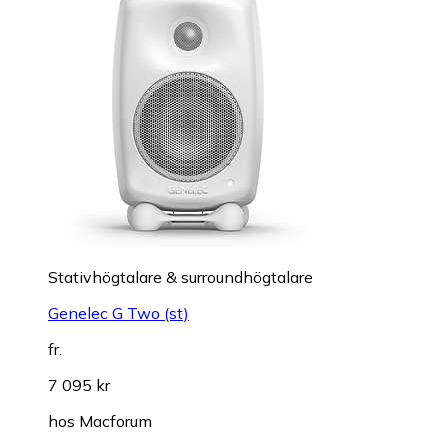
Stativhögtalare & surroundhögtalare
Genelec G Two (st)
fr.
7 095 kr
hos
Macforum