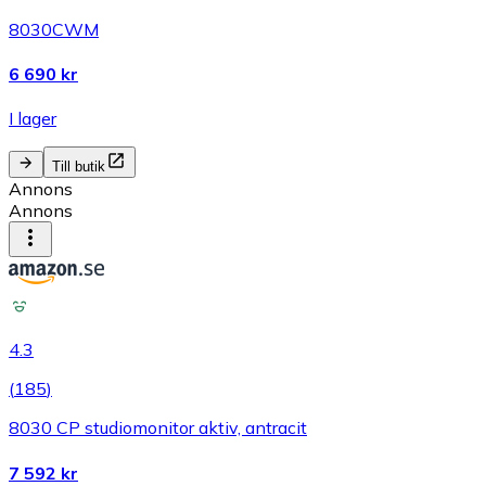
8030CWM
6 690 kr
I lager
Till butik
Annons
Annons
4.3
(
185
)
8030 CP studiomonitor aktiv, antracit
7 592 kr