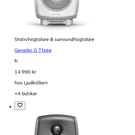
Stativhögtalare & surroundhögtalare
Genelec G Three
fr.
14 990 kr
hos
Ljudkällarn
+4 butiker