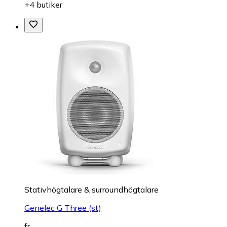
+4 butiker
Stativhögtalare & surroundhögtalare
Genelec G Three (st)
fr.