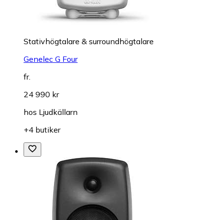
Stativhögtalare & surroundhögtalare
Genelec G Four
fr.
24 990 kr
hos
Ljudkällarn
+4 butiker