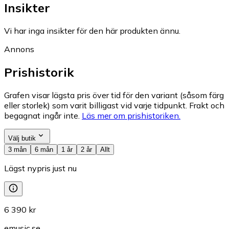
Insikter
Vi har inga insikter för den här produkten ännu.
Annons
Prishistorik
Grafen visar lägsta pris över tid för den variant (såsom färg
eller storlek) som varit billigast vid varje tidpunkt. Frakt och
begagnat ingår inte.
Läs mer om prishistoriken.
Välj butik
3 mån
6 mån
1 år
2 år
Allt
Lägst nypris just nu
6 390 kr
emusic.se