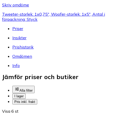
Skriv omdöme
Tweeter-storlek: 1x0,75", Woofer-storlek: 1x5", Antal i
förpackning: Styck
Priser
Insikter
Prishistorik
Omdömen
Info
Jämför priser och butiker
Alla filter
I lager
Pris inkl. frakt
Visa 6 st