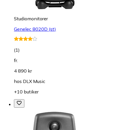
Studiomonitorer
Genelec 8020D (st)
(
1
)
fr.
4 890 kr
hos
DLX Music
+10 butiker