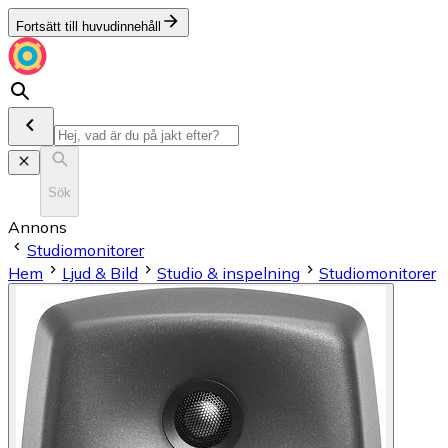
Fortsätt till huvudinnehåll
Sök
Annons
Studiomonitorer
Hem
Ljud & Bild
Studio & inspelning
Studiomonitorer