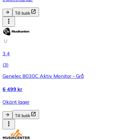
Till butik
3.4
(
3
)
Genelec 8030C Aktiv Monitor - Grå
6 499 kr
Okänt lager
Till butik